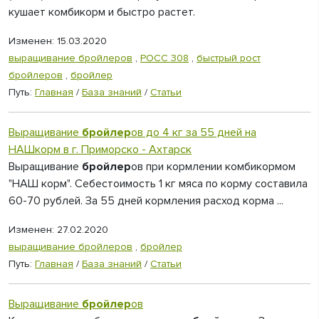
кушает комбикорм и быстро растет.
Изменен: 15.03.2020
выращивание бройлеров
,
РОСС 308
,
быстрый рост
бройлеров
,
бройлер
Путь:
Главная
/
База знаний
/
Статьи
Выращивание
бройлер
ов до 4 кг за 55 дней на
НАШкорм в г. Приморско - Ахтарск
Выращивание
бройлер
ов при кормлении комбикормом
"НАШ корм". Себестоимость 1 кг мяса по корму составила
60-70 рублей. За 55 дней кормления расход корма ...
Изменен: 27.02.2020
выращивание бройлеров
,
бройлер
Путь:
Главная
/
База знаний
/
Статьи
Выращивание
бройлер
ов