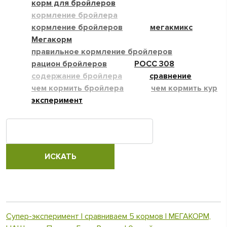
корм для бройлеров
кормление бройлера
кормление бройлеров
мегакмикс
Мегакорм
правильное кормление бройлеров
рацион бройлеров
РОСС 308
содержание бройлера
сравнение
чем кормить бройлера
чем кормить кур
эксперимент
Супер-эксперимент | сравниваем 5 кормов | МЕГАКОРМ,