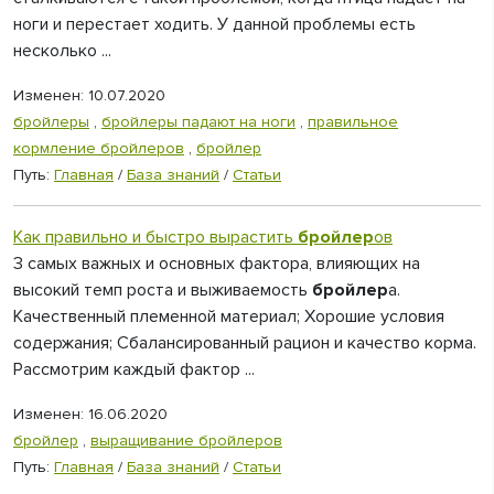
ноги и перестает ходить. У данной проблемы есть
несколько ...
Изменен: 10.07.2020
бройлеры
,
бройлеры падают на ноги
,
правильное
кормление бройлеров
,
бройлер
Путь:
Главная
/
База знаний
/
Статьи
Как правильно и быстро вырастить
бройлер
ов
3 самых важных и основных фактора, влияющих на
высокий темп роста и выживаемость
бройлер
а.
Качественный племенной материал; Хорошие условия
содержания; Сбалансированный рацион и качество корма.
Рассмотрим каждый фактор ...
Изменен: 16.06.2020
бройлер
,
выращивание бройлеров
Путь:
Главная
/
База знаний
/
Статьи