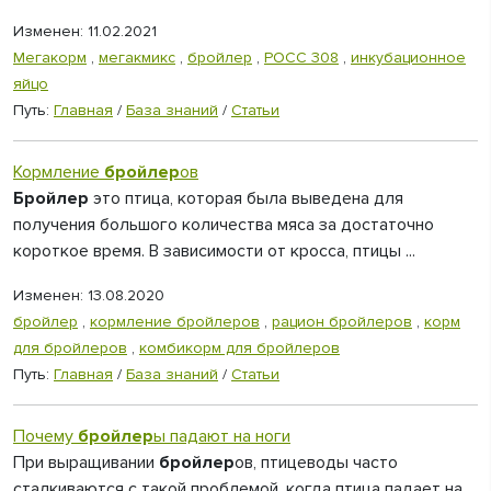
Изменен: 11.02.2021
Мегакорм
,
мегакмикс
,
бройлер
,
РОСС 308
,
инкубационное
яйцо
Путь:
Главная
/
База знаний
/
Статьи
Кормление
бройлер
ов
Бройлер
это птица, которая была выведена для
получения большого количества мяса за достаточно
короткое время. В зависимости от кросса, птицы ...
Изменен: 13.08.2020
бройлер
,
кормление бройлеров
,
рацион бройлеров
,
корм
для бройлеров
,
комбикорм для бройлеров
Путь:
Главная
/
База знаний
/
Статьи
Почему
бройлер
ы падают на ноги
При выращивании
бройлер
ов, птицеводы часто
сталкиваются с такой проблемой, когда птица падает на