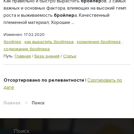
Как правильно и быстро вырастить
бройлер
ов. 3 самых
важных и основных фактора, влияющих на высокий темп
роста и выживаемость
бройлер
а. Качественный
племенной материал; Хорошие ...
Изменен: 17.02.2020
бройлер
,
как вырастить бройлера
,
кормление бройлера
,
содержание бройлера
Путь:
Главная
/
База знаний
/
Статьи
Отсортировано по релевантности
|
Сортировать по
дате
Главная
>
Поиск