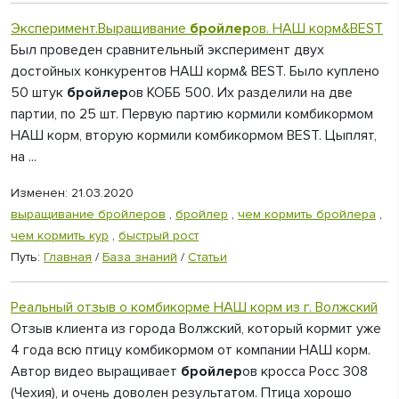
Эксперимент.Выращивание
бройлер
ов. НАШ корм&BEST
Был проведен сравнительный эксперимент двух
достойных конкурентов НАШ корм& BEST. Было куплено
50 штук
бройлер
ов КОББ 500. Их разделили на две
партии, по 25 шт. Первую партию кормили комбикормом
НАШ корм, вторую кормили комбикормом BEST. Цыплят,
на ...
Изменен: 21.03.2020
выращивание бройлеров
,
бройлер
,
чем кормить бройлера
,
чем кормить кур
,
быстрый рост
Путь:
Главная
/
База знаний
/
Статьи
Реальный отзыв о комбикорме НАШ корм из г. Волжский
Отзыв клиента из города Волжский, который кормит уже
4 года всю птицу комбикормом от компании НАШ корм.
Автор видео выращивает
бройлер
ов кросса Росс 308
(Чехия), и очень доволен результатом. Птица хорошо