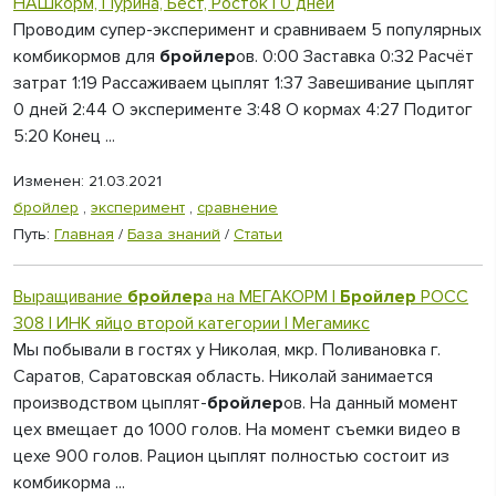
НАШкорм, Пурина, Бест, Росток | 0 дней
Проводим супер-эксперимент и сравниваем 5 популярных
комбикормов для
бройлер
ов. 0:00 Заставка 0:32 Расчёт
затрат 1:19 Рассаживаем цыплят 1:37 Завешивание цыплят
0 дней 2:44 О эксперименте 3:48 О кормах 4:27 Подитог
5:20 Конец ...
Изменен: 21.03.2021
бройлер
,
эксперимент
,
сравнение
Путь:
Главная
/
База знаний
/
Статьи
Выращивание
бройлер
а на МЕГАКОРМ |
Бройлер
РОСС
308 | ИНК яйцо второй категории | Мегамикс
Мы побывали в гостях у Николая, мкр. Поливановка г.
Саратов, Саратовская область. Николай занимается
производством цыплят-
бройлер
ов. На данный момент
цех вмещает до 1000 голов. На момент съемки видео в
цехе 900 голов. Рацион цыплят полностью состоит из
комбикорма ...