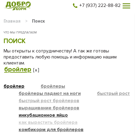
+7 (937) 222-88-82
Главная
>
Поиск
ЧТО МЫ ПРЕДЛАГАЕМ
ПОИСК
Мы открыты к сотрудничеству! А так же готовы
предоставить любую помощь и информацию нашим
клиентам.
бройлер
[
]
x
бройлер
бройлеры
бройлеры падают на ноги
быстрый рост
быстрый рост бройлеров
выращивание бройлеров
инкубационное яйцо
как вырастить бройлера
комбикорм для бройлеров