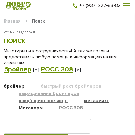
+7 (937) 222-88-82
Главная
>
Поиск
ЧТО МЫ ПРЕДЛАГАЕМ
ПОИСК
Мы открыты к сотрудничеству! А так же готовы
предоставить любую помощь и информацию нашим
клиентам.
бройлер
РОСС 308
[
]
[
]
x
x
бройлер
быстрый рост бройлеров
выращивание бройлеров
инкубационное яйцо
мегакмикс
Мегакорм
РОСС 308