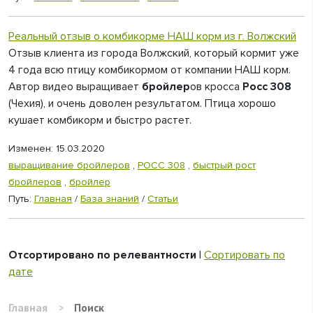
Реальный отзыв о комбикорме НАШ корм из г. Волжский
Отзыв клиента из города Волжский, который кормит уже
4 года всю птицу комбикормом от компании НАШ корм.
Автор видео выращивает
бройлер
ов кросса
Росс 308
(Чехия), и очень доволен результатом. Птица хорошо
кушает комбикорм и быстро растет.
Изменен: 15.03.2020
выращивание бройлеров
,
РОСС 308
,
быстрый рост
бройлеров
,
бройлер
Путь:
Главная
/
База знаний
/
Статьи
Отсортировано по релевантности
|
Сортировать по
дате
Главная
>
Поиск