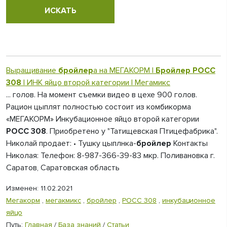
Выращивание
бройлер
а на МЕГАКОРМ |
Бройлер
РОСС
308
| ИНК яйцо второй категории | Мегамикс
... голов. На момент съемки видео в цехе 900 голов.
Рацион цыплят полностью состоит из комбикорма
«МЕГАКОРМ» Инкубационное яйцо второй категории
РОСС 308
. Приобретено у "Татищевская Птицефабрика".
Николай продает: • Тушку цыплнка-
бройлер
Контакты
Николая: Телефон: 8-987-366-39-83 мкр. Поливановка г.
Саратов, Саратовская область
Изменен: 11.02.2021
Мегакорм
,
мегакмикс
,
бройлер
,
РОСС 308
,
инкубационное
яйцо
Путь:
Главная
/
База знаний
/
Статьи