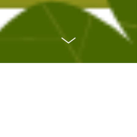
КАТАЛОГ
Бройлеры
Индюки
Несушки
Утки
Перепела
Кролики
Свиньи
КРС