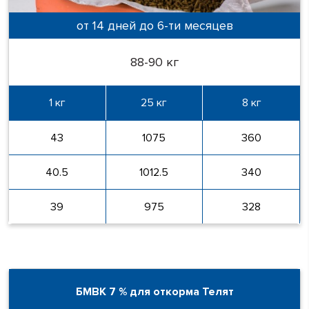
от 14 дней до 6-ти месяцев
88-90 кг
1 кг
25 кг
8 кг
43
1075
360
40.5
1012.5
340
39
975
328
БМВК 7 % для откорма Телят