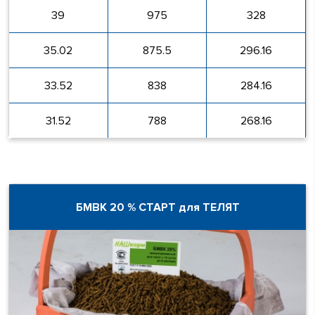
39
975
328
35.02
875.5
296.16
33.52
838
284.16
31.52
788
268.16
БМВК 20 % СТАРТ для ТЕЛЯТ