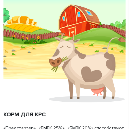
КОРМ ДЛЯ КРС
«Предстартер» , «БМВК 25%» , «БМВК 20%» способствуют