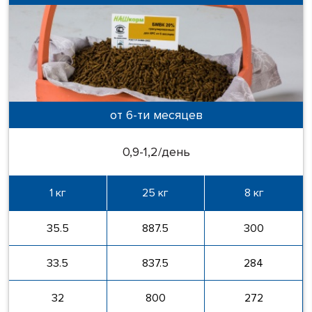
от 6-ти месяцев
0,9-1,2/день
1 кг
25 кг
8 кг
35.5
887.5
300
33.5
837.5
284
32
800
272