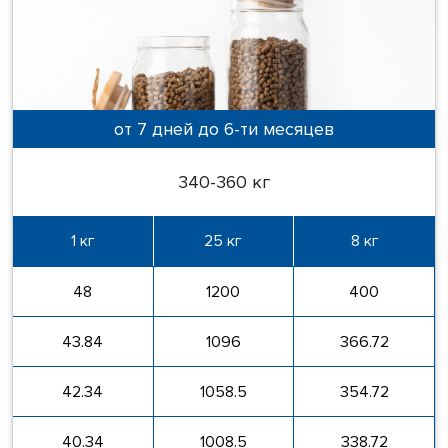
от 7 дней до 6-ти месяцев
340-360 кг
1 кг
25 кг
8 кг
48
1200
400
43.84
1096
366.72
42.34
1058.5
354.72
40.34
1008.5
338.72