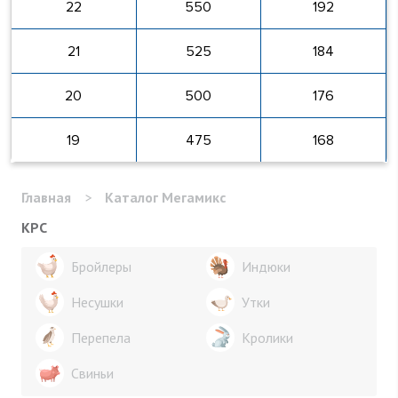
22
550
192
21
525
184
20
500
176
19
475
168
Главная
>
Каталог Мегамикс
КРС
Бройлеры
Индюки
Несушки
Утки
Перепела
Кролики
Свиньи