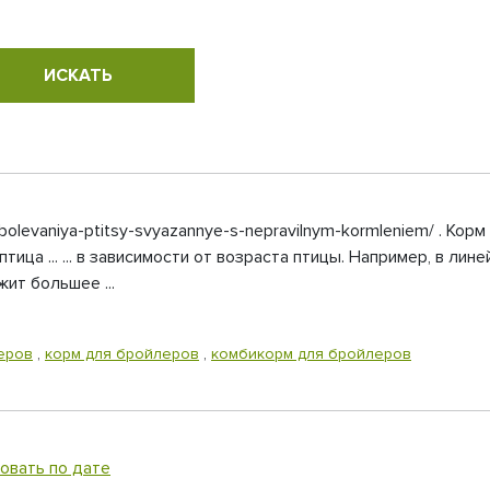
e-zabolevaniya-ptitsy-svyazannye-s-nepravilnym-kormleniem/ . Ко
птица ... ... в зависимости от возраста птицы. Например, в 
ит большее ...
еров
,
корм для бройлеров
,
комбикорм для бройлеров
овать по дате