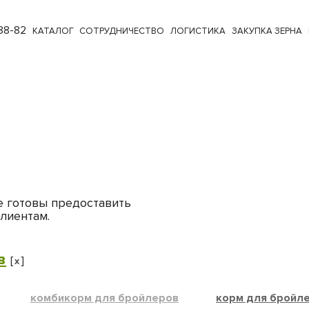
88-82
КАТАЛОГ
СОТРУДНИЧЕСТВО
ЛОГИСТИКА
ЗАКУПКА ЗЕРНА
е готовы предоставить
лиентам.
в
[
]
x
комбикорм для бройлеров
корм для бройл