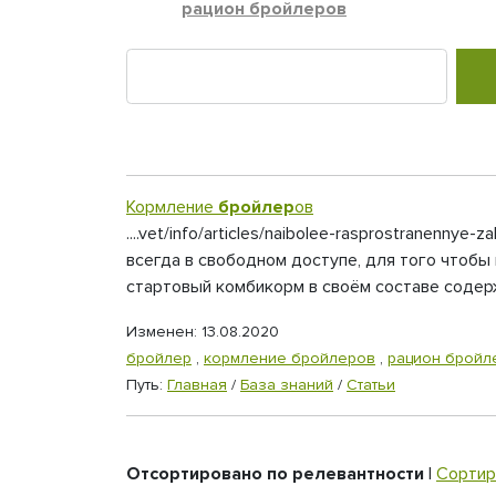
рацион бройлеров
Кормление
бройлер
ов
....vet/info/articles/naibolee-rasprostranenny
всегда в свободном доступе, для того чтобы 
стартовый комбикорм в своём составе содерж
Изменен: 13.08.2020
бройлер
,
кормление бройлеров
,
рацион бройл
Путь:
Главная
/
База знаний
/
Статьи
Отсортировано по релевантности
|
Сортир