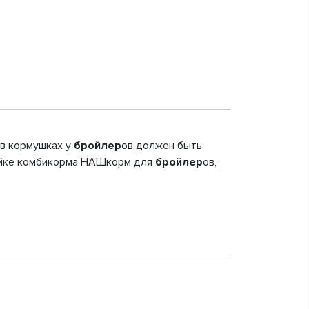
рм в кормушках у
бройлер
ов должен быть
линейке комбикорма НАШкорм для
бройлер
ов,