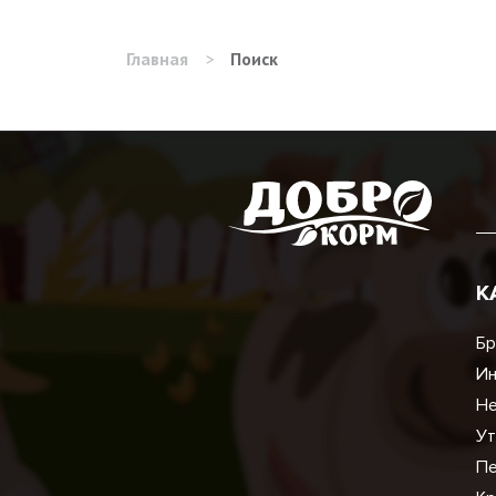
Главная
>
Поиск
К
Бр
И
Не
Ут
Пе