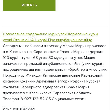
Совместное содержание кур и уток| Кормление кур и
уток| Отзыв о НАШкорм| Про инкубационное яйцо
Сегодня мы побываем в гостях у Марии. Мария проживает
в с. Квасниковка, Саратовская область. Мария содержит
100 кур/петухов, 68 уток, 30 мускусных уток. Мария
занимается продажей инкубационного яйца (утки, куры),
подрощенных цыплят, тушек цыплят-бройлер и мясо утки.
Породы кур: Фиандот Китайские шелковые Карликовый
коханкин Коханкин Арауканы Леггорн Родонит Русская
хохлатая Серебристо адлеровская Брама Мария
проживает в с. Квасниковка Саратовская область
Телефон: 8-927-123-52-05 Социальные сети:...
Изменен: 11.02.2021