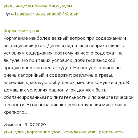
утка
,
инкубационное яйцо
,
куры
Путь:
Главная
/
База знаний
/
Статьи
Кормление уток
Кормление наиболее важный вопрос при содержании и
выращивании уток. Данный вид птицы неприхотливы к
условиям содержания, поэтому их часто содержат на
выгуле. Но при таких условиях, добиться высокой
продуктивности очень трудно. На выгуле, рацион не
очень калорийный и содержит: различные травы,
насекомых, мелкую рыбу, песок, мелкие камушки и др. В
домашних условиях рацион уток должен быть
сбалансированным по питательности и по энергетической
ценности. Уток выращивают для получения мяса, яиц и
крепкого...
Изменен: 31.07.2020
утки
,
утка
,
кормление уток
,
кормление утят
,
рацион уток
,