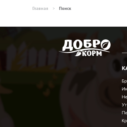
Главная
>
Поиск
К
Бр
И
Не
Ут
Пе
Кр