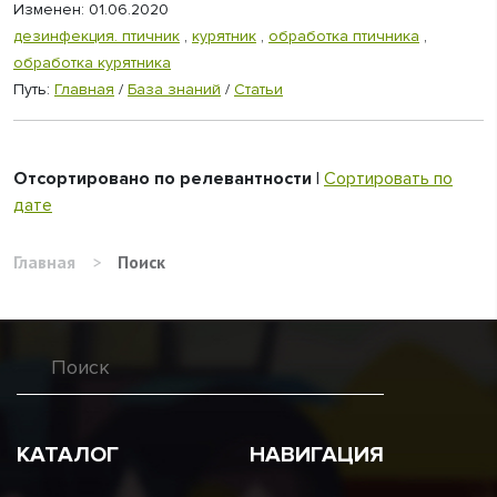
Изменен: 01.06.2020
дезинфекция. птичник
,
курятник
,
обработка птичника
,
обработка курятника
Путь:
Главная
/
База знаний
/
Статьи
Отсортировано по релевантности
|
Сортировать по
дате
Главная
>
Поиск
КАТАЛОГ
НАВИГАЦИЯ