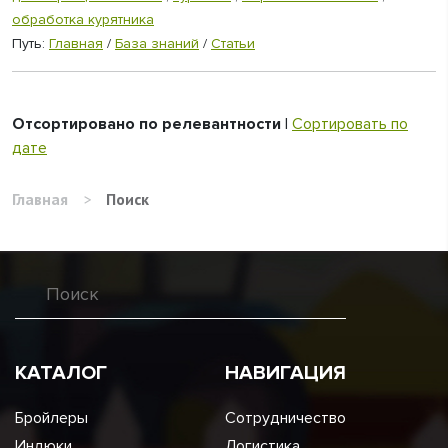
обработка курятника
Путь:
Главная
/
База знаний
/
Статьи
Отсортировано по релевантности
|
Сортировать по
дате
Главная
>
Поиск
КАТАЛОГ
НАВИГАЦИЯ
Бройлеры
Сотрудничество
Индюки
Логистика