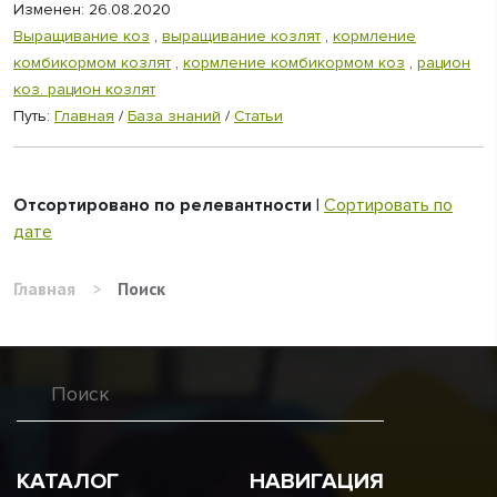
Изменен: 26.08.2020
Выращивание коз
,
выращивание козлят
,
кормление
комбикормом козлят
,
кормление комбикормом коз
,
рацион
коз. рацион козлят
Путь:
Главная
/
База знаний
/
Статьи
Отсортировано по релевантности
|
Сортировать по
дате
Главная
>
Поиск
КАТАЛОГ
НАВИГАЦИЯ