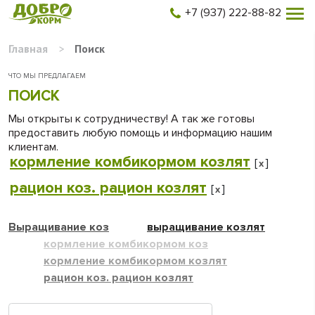
+7 (937) 222-88-82
Главная
>
Поиск
ЧТО МЫ ПРЕДЛАГАЕМ
ПОИСК
Мы открыты к сотрудничеству! А так же готовы
предоставить любую помощь и информацию нашим
клиентам.
кормление комбикормом козлят
[
]
x
рацион коз. рацион козлят
[
]
x
Выращивание коз
выращивание козлят
кормление комбикормом коз
кормление комбикормом козлят
рацион коз. рацион козлят