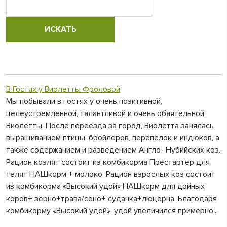
В Гостях у Виолетты Фроловой
Мы побывали в гостях у очень позитивной,
целеустремленной, талантливой и очень обаятельной
Виолетты. После переезда за город, Виолетта занялась
выращиванием птицы: бройлеров, перепелок и индюков, а
также содержанием и разведением Англо- Нубийских коз.
Рацион козлят состоит из комбикорма Престартер для
телят НАШкорм + молоко. Рацион взрослых коз состоит
из комбикорма «Высокий удой» НАШкорм для дойных
коров+ зерно+трава/сено+ суданка+люцерна. Благодаря
комбикорму «Высокий удой», удой увеличился примерно...