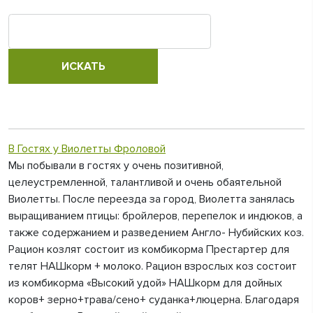
В Гостях у Виолетты Фроловой
Мы побывали в гостях у очень позитивной,
целеустремленной, талантливой и очень обаятельной
Виолетты. После переезда за город, Виолетта занялась
выращиванием птицы: бройлеров, перепелок и индюков, а
также содержанием и разведением Англо- Нубийских коз.
Рацион козлят состоит из комбикорма Престартер для
телят НАШкорм + молоко. Рацион взрослых коз состоит
из комбикорма «Высокий удой» НАШкорм для дойных
коров+ зерно+трава/сено+ суданка+люцерна. Благодаря