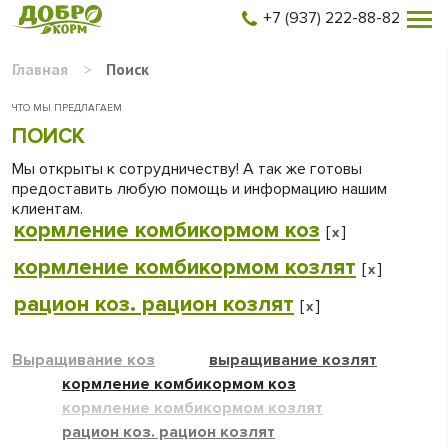
+7 (937) 222-88-82
Главная
>
Поиск
ЧТО МЫ ПРЕДЛАГАЕМ
ПОИСК
Мы открыты к сотрудничеству! А так же готовы
предоставить любую помощь и информацию нашим
клиентам.
кормление комбикормом коз
[
]
x
кормление комбикормом козлят
[
]
x
рацион коз. рацион козлят
[
]
x
Выращивание коз
выращивание козлят
кормление комбикормом коз
кормление комбикормом козлят
рацион коз. рацион козлят