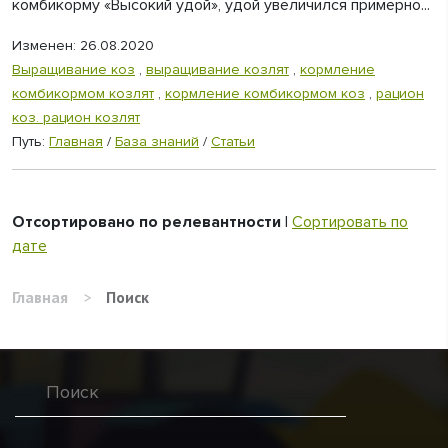
комбикорму «Высокий удой», удой увеличился примерно...
Изменен: 26.08.2020
Выращивание коз
,
выращивание козлят
,
кормление
комбикормом козлят
,
кормление комбикормом коз
,
рацион
коз. рацион козлят
Путь:
Главная
/
База знаний
/
Статьи
Отсортировано по релевантности
|
Сортировать по
дате
Главная
>
Поиск