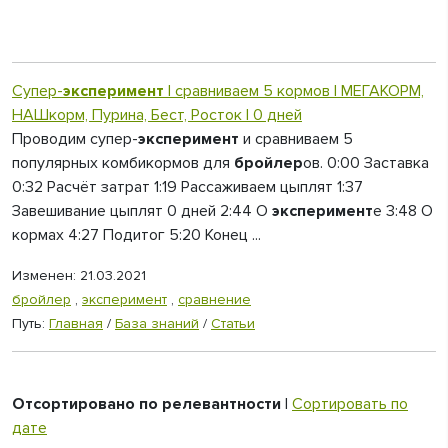
Супер-
эксперимент
| сравниваем 5 кормов | МЕГАКОРМ,
НАШкорм, Пурина, Бест, Росток | 0 дней
Проводим супер-
эксперимент
и сравниваем 5
популярных комбикормов для
бройлер
ов. 0:00 Заставка
0:32 Расчёт затрат 1:19 Рассаживаем цыплят 1:37
Завешивание цыплят 0 дней 2:44 О
эксперимент
е 3:48 О
кормах 4:27 Подитог 5:20 Конец ...
Изменен: 21.03.2021
бройлер
,
эксперимент
,
сравнение
Путь:
Главная
/
База знаний
/
Статьи
Отсортировано по релевантности
|
Сортировать по
дате