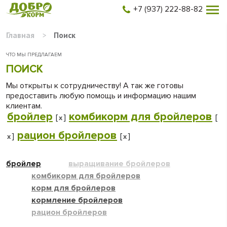
+7 (937) 222-88-82
Главная
>
Поиск
ЧТО МЫ ПРЕДЛАГАЕМ
ПОИСК
Мы открыты к сотрудничеству! А так же готовы
предоставить любую помощь и информацию нашим
клиентам.
бройлер
комбикорм для бройлеров
[
]
[
x
рацион бройлеров
]
[
]
x
x
бройлер
выращивание бройлеров
комбикорм для бройлеров
корм для бройлеров
кормление бройлеров
рацион бройлеров