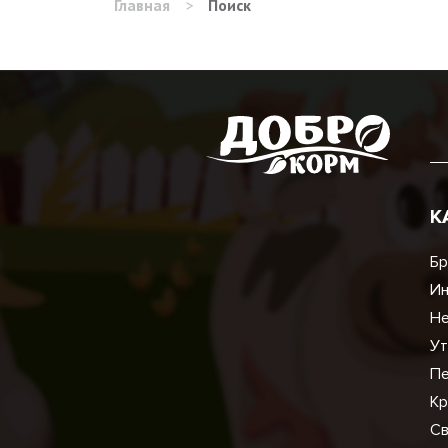
Главная
>
Поиск
К
Бр
И
Не
Ут
Пе
Кр
Св