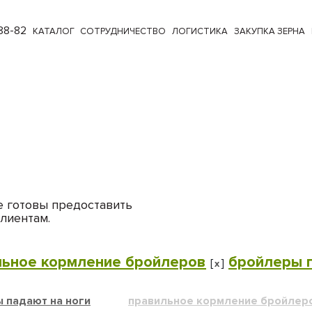
88-82
КАТАЛОГ
СОТРУДНИЧЕСТВО
ЛОГИСТИКА
ЗАКУПКА ЗЕРНА
е готовы предоставить
лиентам.
льное кормление бройлеров
бройлеры п
[
]
x
 падают на ноги
правильное кормление бройлер