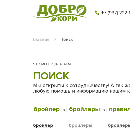
+7 (937) 222-
Главная
>
Поиск
ЧТО МЫ ПРЕДЛАГАЕМ
ПОИСК
Мы открыты к сотрудничеству! А так ж
любую помощь и информацию нашим к
бройлер
бройлеры
прави
[
]
[
]
x
x
бройлер
бройлеры
бройлеры