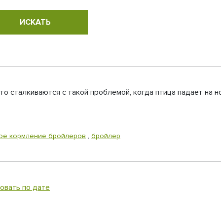
то сталкиваются с такой проблемой, когда птица падает на н
ое кормление бройлеров
,
бройлер
овать по дате