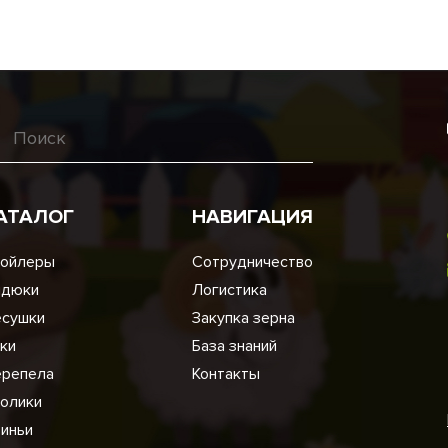
АТАЛОГ
НАВИГАЦИЯ
ойлеры
Сотрудничество
ндюки
Логистика
сушки
Закупка зерна
ки
База знаний
репела
Контакты
олики
иньи