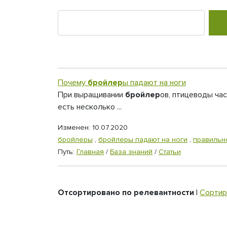
Почему
бройлер
ы падают на ноги
При выращивании
бройлер
ов, птицеводы час
есть несколько ...
Изменен: 10.07.2020
бройлеры
,
бройлеры падают на ноги
,
правильн
Путь:
Главная
/
База знаний
/
Статьи
Отсортировано по релевантности
|
Сортир