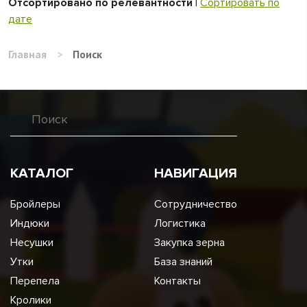
Отсортировано по релевантности
|
Сортировать по
дате
Главная
>
Поиск
КАТАЛОГ
НАВИГАЦИЯ
Бройлеры
Сотрудничество
Индюки
Логистика
Несушки
Закупка зерна
Утки
База знаний
Перепела
Контакты
Кролики