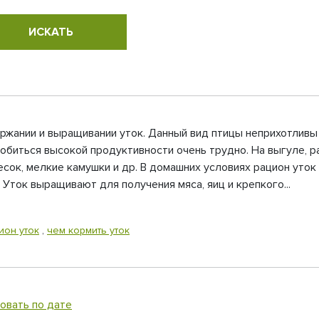
жании и выращивании уток. Данный вид птицы неприхотливы 
добиться высокой продуктивности очень трудно. На выгуле, р
есок, мелкие камушки и др. В домашних условиях рацион уто
 Уток выращивают для получения мяса, яиц и крепкого...
ион уток
,
чем кормить уток
овать по дате