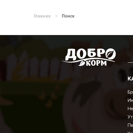
Главная
>
Поиск
К
Бр
И
Не
Ут
Пе