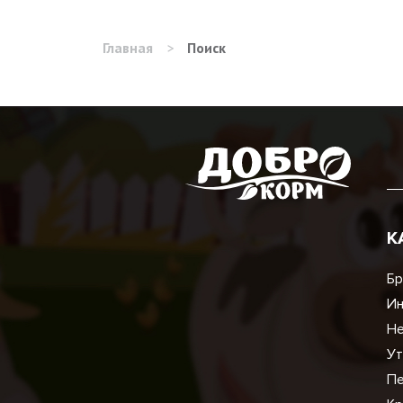
Главная
>
Поиск
К
Бр
И
Не
Ут
Пе