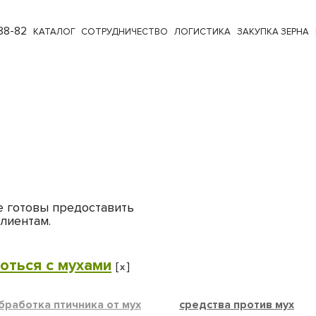
88-82
КАТАЛОГ
СОТРУДНИЧЕСТВО
ЛОГИСТИКА
ЗАКУПКА ЗЕРНА
е готовы предоставить
лиентам.
оться с мухами
[
]
x
бработка птичника от мух
средства против мух