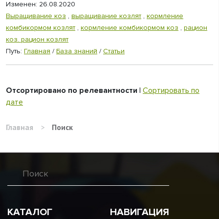
Изменен: 26.08.2020
Выращивание коз
,
выращивание козлят
,
кормление
комбикормом козлят
,
кормление комбикормом коз
,
рацион
коз. рацион козлят
Путь:
Главная
/
База знаний
/
Статьи
Отсортировано по релевантности
|
Сортировать по
дате
Главная
>
Поиск
КАТАЛОГ
НАВИГАЦИЯ