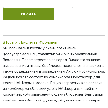
В Гостях у Виолетты Фроловой
Мы побывали в гостях у очень позитивной,
целеустремленной, талантливой и очень обаятельной
Виолетты. После переезда за город, Виолетта занялась
выращиванием птицы: бройлеров, перепелок и индюков, а
также содержанием и разведением Англо- Нубийских коз.
Рацион козлят состоит из комбикорма Престартер для
телят НАШкорм + молоко. Рацион взрослых коз состоит
из комбикорма «Высокий удой» НАШкорм для дойных
коров+ зерно+трава/сено+ суданка+люцерна. Благодаря
комбикорму «Высокий удой», удой увеличился примерно...