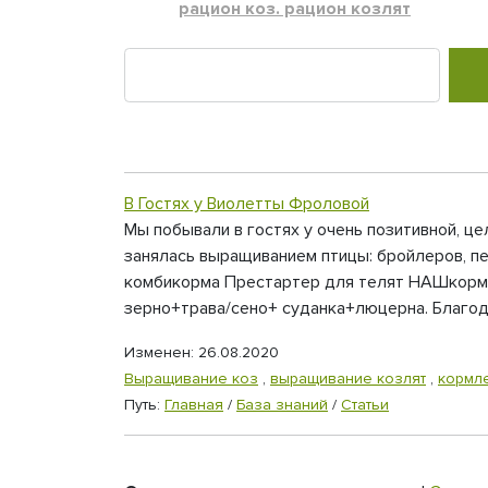
рацион коз. рацион козлят
В Гостях у Виолетты Фроловой
Мы побывали в гостях у очень позитивной, ц
занялась выращиванием птицы: бройлеров, пе
комбикорма Престартер для телят НАШкорм 
зерно+трава/сено+ суданка+люцерна. Благода
Изменен: 26.08.2020
Выращивание коз
,
выращивание козлят
,
кормл
Путь:
Главная
/
База знаний
/
Статьи