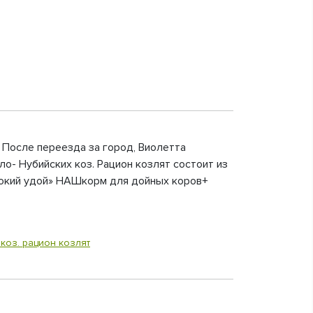
. После переезда за город, Виолетта
о- Нубийских коз. Рацион козлят состоит из
сокий удой» НАШкорм для дойных коров+
коз. рацион козлят