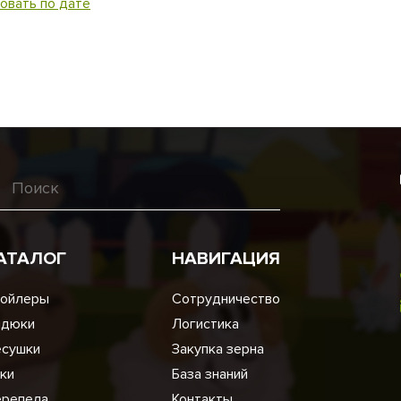
овать по дате
АТАЛОГ
НАВИГАЦИЯ
ойлеры
Сотрудничество
ндюки
Логистика
сушки
Закупка зерна
ки
База знаний
репела
Контакты