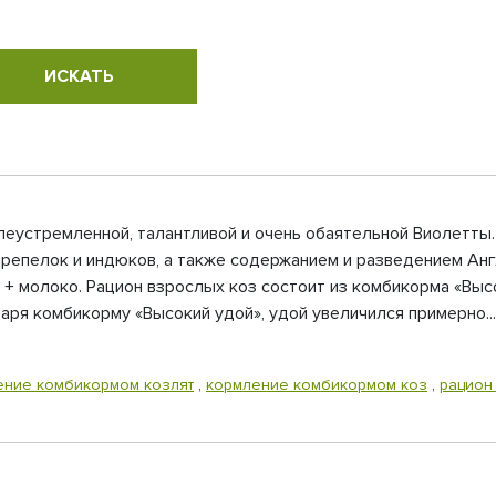
елеустремленной, талантливой и очень обаятельной Виолетты
репелок и индюков, а также содержанием и разведением Англ
+ молоко. Рацион взрослых коз состоит из комбикорма «Вы
ря комбикорму «Высокий удой», удой увеличился примерно...
ение комбикормом козлят
,
кормление комбикормом коз
,
рацион 