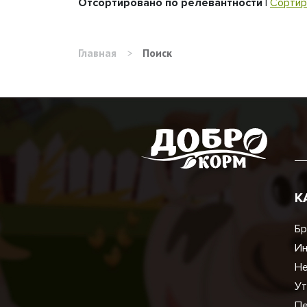
Отсортировано по релевантности
|
Сортир
Главная
>
Поиск
К
Бр
И
Не
Ут
Пе