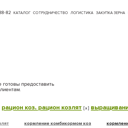
88-82
КАТАЛОГ
СОТРУДНИЧЕСТВО
ЛОГИСТИКА
ЗАКУПКА ЗЕРНА
е готовы предоставить
лиентам.
рацион коз. рацион козлят
выращивани
]
[
]
x
злят
кормление комбикормом коз
кормлени