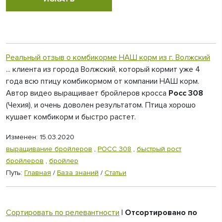
Реальный отзыв о комбикорме НАШ корм из г. Волжский
... клиента из города Волжский, который кормит уже 4
года всю птицу комбикормом от компании НАШ корм.
Автор видео выращивает бройлеров кросса
Росс 308
(Чехия), и очень доволен результатом. Птица хорошо
кушает комбикорм и быстро растет.
Изменен: 15.03.2020
выращивание бройлеров
,
РОСС 308
,
быстрый рост
бройлеров
,
бройлер
Путь:
Главная
/
База знаний
/
Статьи
Сортировать по релевантности
|
Отсортировано по