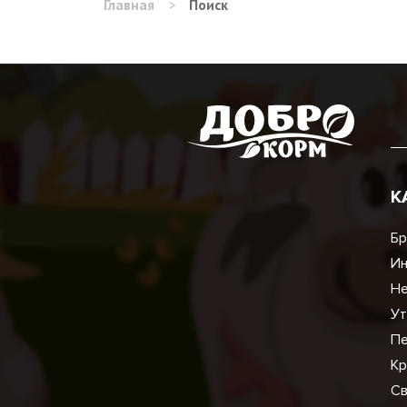
Главная
>
Поиск
К
Бр
И
Не
Ут
Пе
Кр
Св