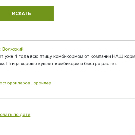
. Волжский
рмит уже 4 года всю птицу комбикормом от компании НАШ ко
том. Птица хорошо кушает комбикорм и быстро растет.
ост бройлеров
,
бройлер
овать по дате