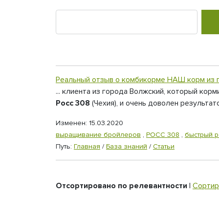
Реальный отзыв о комбикорме НАШ корм из г
... клиента из города Волжский, который ко
Росс 308
(Чехия), и очень доволен результа
Изменен: 15.03.2020
выращивание бройлеров
,
РОСС 308
,
быстрый р
Путь:
Главная
/
База знаний
/
Статьи
Отсортировано по релевантности
|
Сортир