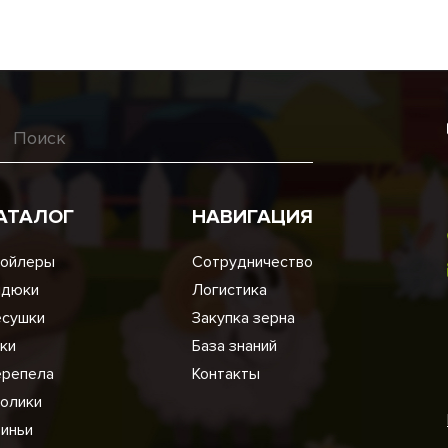
АТАЛОГ
НАВИГАЦИЯ
ойлеры
Сотрудничество
ндюки
Логистика
сушки
Закупка зерна
ки
База знаний
репела
Контакты
олики
иньи