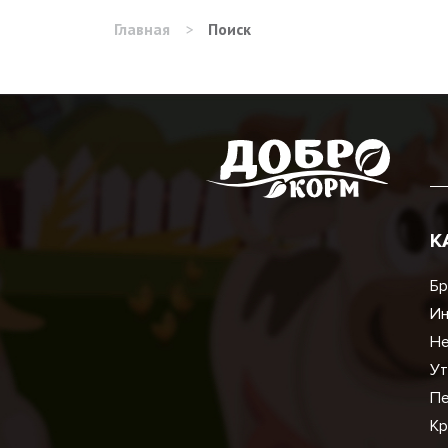
Главная
>
Поиск
К
Бр
И
Не
Ут
Пе
Кр