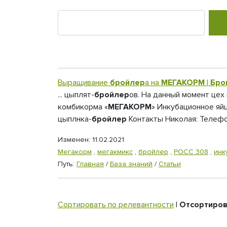
Выращивание
бройлер
а на
МЕГАКОРМ
|
Бро
... цыплят-
бройлер
ов. На данный момент цех
комбикорма «
МЕГАКОРМ
» Инкубационное яй
цыплнка-
бройлер
Контакты Николая: Телефон
Изменен: 11.02.2021
Мегакорм
,
мегакмикс
,
бройлер
,
РОСС 308
,
инк
Путь:
Главная
/
База знаний
/
Статьи
Сортировать по релевантности
|
Отсортиров