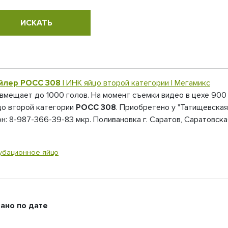
йлер
РОСС 308
| ИНК яйцо второй категории | Мегамикс
 вмещает до 1000 голов. На момент съемки видео в цехе 900
цо второй категории
РОСС 308
. Приобретено у "Татищевская
: 8-987-366-39-83 мкр. Поливановка г. Саратов, Саратовска
убационное яйцо
ано по дате