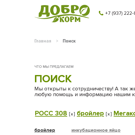
+7 (937) 222-
Главная
>
Поиск
ЧТО МЫ ПРЕДЛАГАЕМ
ПОИСК
Мы открыты к сотрудничеству! А так ж
любую помощь и информацию нашим к
РОСС 308
бройлер
Мегак
[
]
[
]
x
x
бройлер
инкубационное яйцо