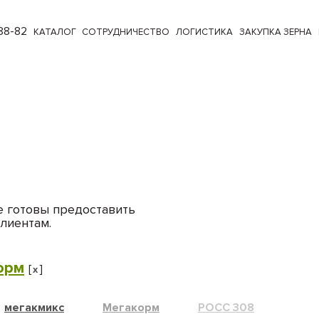
88-82
КАТАЛОГ
СОТРУДНИЧЕСТВО
ЛОГИСТИКА
ЗАКУПКА ЗЕРНА
е готовы предоставить
лиентам.
орм
[
]
x
мегакмикс
Мегакорм
РОСС 308