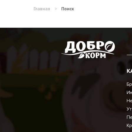
Главная
>
Поиск
К
Бр
И
Не
Ут
Пе
Кр