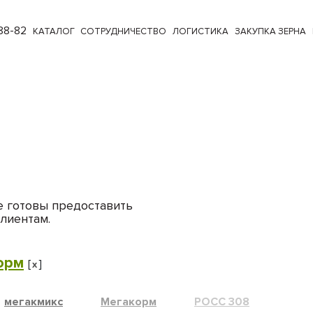
88-82
КАТАЛОГ
СОТРУДНИЧЕСТВО
ЛОГИСТИКА
ЗАКУПКА ЗЕРНА
е готовы предоставить
лиентам.
орм
[
]
x
мегакмикс
Мегакорм
РОСС 308