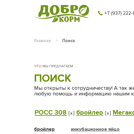
+7 (937) 222-
Главная
>
Поиск
ЧТО МЫ ПРЕДЛАГАЕМ
ПОИСК
Мы открыты к сотрудничеству! А так ж
любую помощь и информацию нашим к
РОСС 308
бройлер
Мегак
[
]
[
]
x
x
бройлер
инкубационное яйцо