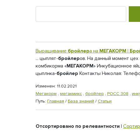
Выращивание
бройлер
а на
МЕГАКОРМ
|
Бро
... цыплят-
бройлер
ов. На данный момент цех
комбикорма «
МЕГАКОРМ
» Инкубационное яй
цыплнка-
бройлер
Контакты Николая: Телефон
Изменен: 11.02.2021
Мегакорм
,
мегакмикс
,
бройлер
,
РОСС 308
,
инк
Путь:
Главная
/
База знаний
/
Статьи
Отсортировано по релевантности
|
Сортир