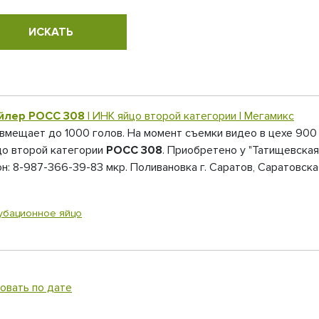
йлер
РОСС 308
| ИНК яйцо второй категории | Мегамикс
 вмещает до 1000 голов. На момент съемки видео в цехе 900
цо второй категории
РОСС 308
. Приобретено у "Татищевская
: 8-987-366-39-83 мкр. Поливановка г. Саратов, Саратовска
убационное яйцо
овать по дате