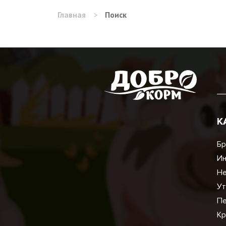
Главная
>
Поиск
К
Бр
И
Не
Ут
Пе
Кр