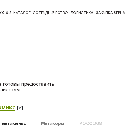
88-82
КАТАЛОГ
СОТРУДНИЧЕСТВО
ЛОГИСТИКА
ЗАКУПКА ЗЕРНА
е готовы предоставить
лиентам.
кмикс
[
]
x
мегакмикс
Мегакорм
РОСС 308