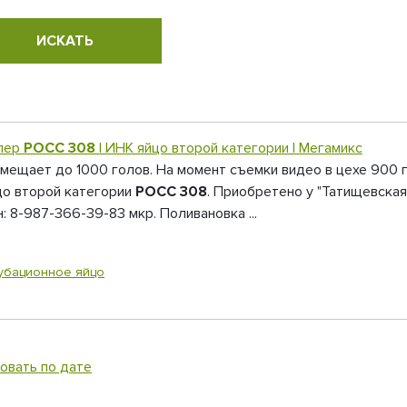
йлер
РОСС 308
| ИНК яйцо второй категории | Мегамикс
 вмещает до 1000 голов. На момент съемки видео в цехе 900 
цо второй категории
РОСС 308
. Приобретено у "Татищевская
 8-987-366-39-83 мкр. Поливановка ...
убационное яйцо
овать по дате