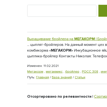
Выращивание бройлера на
МЕГАКОРМ
| Бро
... цыплят-бройлеров. На данный момент цех
комбикорма «
МЕГАКОРМ
» Инкубационное яй
цыплнка-бройлер Контакты Николая: Телефон:
Изменен: 11.02.2021
Мегакорм
,
мегакмикс
,
бройлер
,
РОСС 308
,
инк
Путь:
Главная
/
База знаний
/
Статьи
Отсортировано по релевантности
|
Сортир