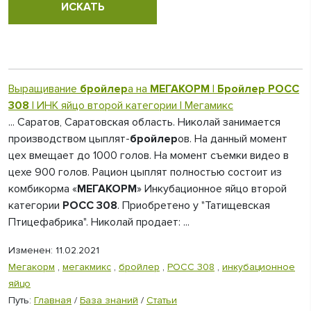
Выращивание
бройлер
а на
МЕГАКОРМ
|
Бройлер
РОСС
308
| ИНК яйцо второй категории | Мегамикс
... Саратов, Саратовская область. Николай занимается
производством цыплят-
бройлер
ов. На данный момент
цех вмещает до 1000 голов. На момент съемки видео в
цехе 900 голов. Рацион цыплят полностью состоит из
комбикорма «
МЕГАКОРМ
» Инкубационное яйцо второй
категории
РОСС 308
. Приобретено у "Татищевская
Птицефабрика". Николай продает: ...
Изменен: 11.02.2021
Мегакорм
,
мегакмикс
,
бройлер
,
РОСС 308
,
инкубационное
яйцо
Путь:
Главная
/
База знаний
/
Статьи