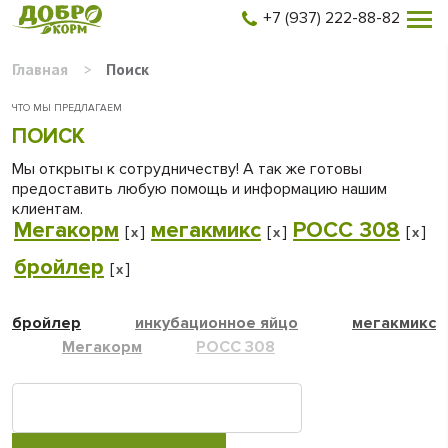
+7 (937) 222-88-82
Главная
>
Поиск
ЧТО МЫ ПРЕДЛАГАЕМ
ПОИСК
Мы открыты к сотрудничеству! А так же готовы
предоставить любую помощь и информацию нашим
клиентам.
Мегакорм
мегакмикс
РОСС 308
[
]
[
]
[
]
x
x
x
бройлер
[
]
x
бройлер
инкубационное яйцо
мегакмикс
Мегакорм
РОСС 308