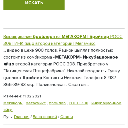
Выращивание
бройлер
а на
МЕГАКОРМ
|
Бройлер
РОСС
308 | ИНК яйцо второй категории | Мегамикс
... видео в цехе 900 голов. Рацион цыплят полностью
состоит из комбикорма «
МЕГАКОРМ
»
Инкубационное
яйцо
второй категории РОСС 308. Приобретено у
"Татищевская Птицефабрика". Николай продает: • Тушку
цыплнка-
бройлер
Контакты Николая: Телефон: 8-987-
366-39-83 мкр. Поливановка г. Саратов,...
Изменен: 11.02.2021
Мегакорм
,
мегакмикс
,
бройлер
,
РОСС 308
,
инкубационное
яйцо
Путь:
Главная
/
База знаний
/
Статьи