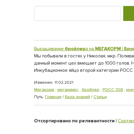
Выращивание
бройлер
а на
МЕГАКОРМ
|
Бро
Мы побывали в гостях у Николая, мкр. Полив
данный момент цех вмещает до 1000 голов. Н
Инкубационное яйцо второй категории РОСС 3
Изменен: 11.02.2021
Мегакорм
,
мегакмикс
,
бройлер
,
РОСС 308
,
инк
Путь:
Главная
/
База знаний
/
Статьи
Отсортировано по релевантности
|
Сортир