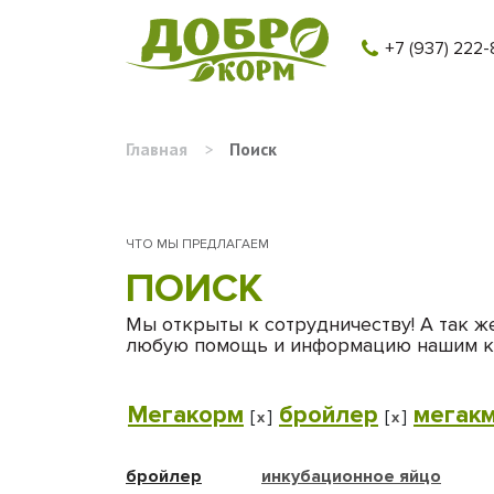
+7 (937) 222-
Главная
>
Поиск
ЧТО МЫ ПРЕДЛАГАЕМ
ПОИСК
Мы открыты к сотрудничеству! А так ж
любую помощь и информацию нашим к
Мегакорм
бройлер
мегак
[
]
[
]
x
x
бройлер
инкубационное яйцо