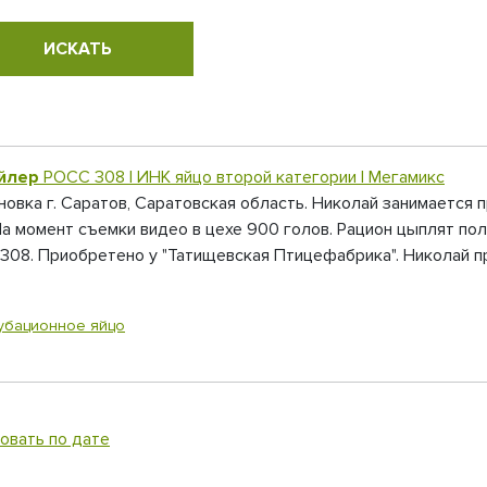
йлер
РОСС 308 | ИНК яйцо второй категории | Мегамикс
ановка г. Саратов, Саратовская область. Николай занимается
а момент съемки видео в цехе 900 голов. Рацион цыплят по
08. Приобретено у "Татищевская Птицефабрика". Николай пр
убационное яйцо
овать по дате