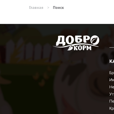
Главная
>
Поиск
К
Бр
И
Не
Ут
Пе
Кр