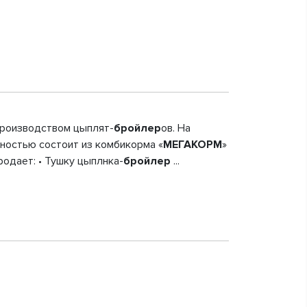
 производством цыплят-
бройлер
ов. На
лностью состоит из комбикорма «
МЕГАКОРМ
»
одает: • Тушку цыплнка-
бройлер
...