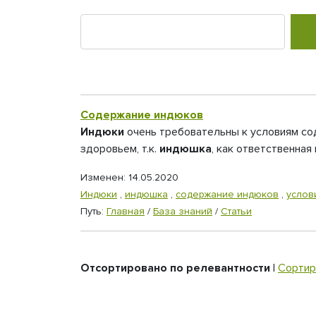
Содержание индюков
Индюки
очень требовательны к условиям соде
здоровьем, т.к.
индюшка
, как ответственная 
Изменен: 14.05.2020
Индюки
,
индюшка
,
содержание индюков
,
услов
Путь:
Главная
/
База знаний
/
Статьи
Отсортировано по релевантности
|
Сортир