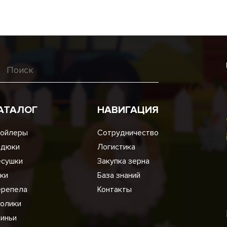
АТАЛОГ
НАВИГАЦИЯ
ойлеры
Сотрудничество
ндюки
Логистика
сушки
Закупка зерна
ки
База знаний
репела
Контакты
олики
иньи