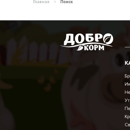
Главная
>
Поиск
К
Бр
И
Не
Ут
Пе
Кр
Св