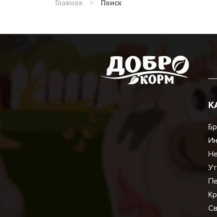
Главная
>
Поиск
К
Бр
И
Не
Ут
Пе
Кр
Св