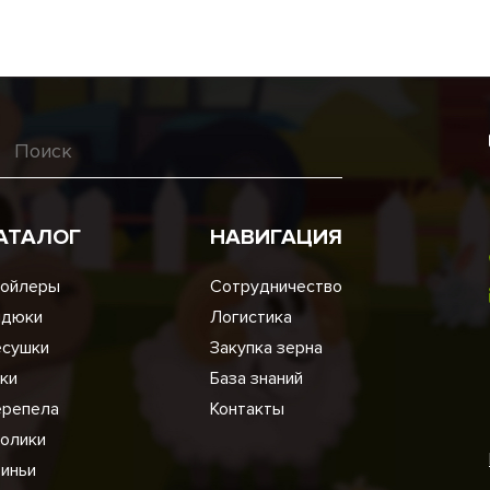
АТАЛОГ
НАВИГАЦИЯ
ойлеры
Сотрудничество
ндюки
Логистика
сушки
Закупка зерна
ки
База знаний
репела
Контакты
олики
иньи