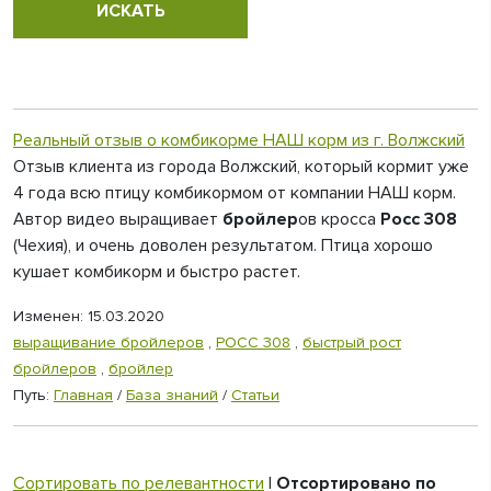
Реальный отзыв о комбикорме НАШ корм из г. Волжский
Отзыв клиента из города Волжский, который кормит уже
4 года всю птицу комбикормом от компании НАШ корм.
Автор видео выращивает
бройлер
ов кросса
Росс 308
(Чехия), и очень доволен результатом. Птица хорошо
кушает комбикорм и быстро растет.
Изменен: 15.03.2020
выращивание бройлеров
,
РОСС 308
,
быстрый рост
бройлеров
,
бройлер
Путь:
Главная
/
База знаний
/
Статьи
Сортировать по релевантности
|
Отсортировано по