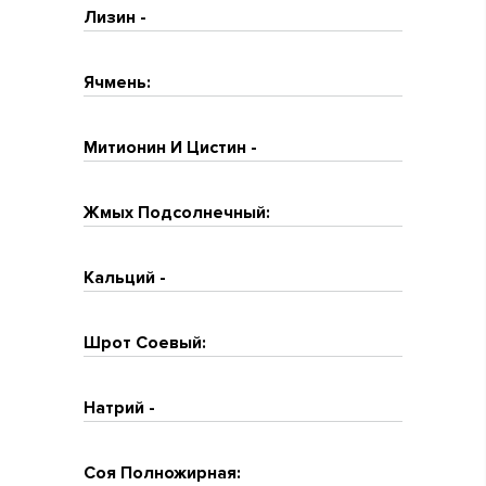
Лизин -
Ячмень:
Митионин И Цистин -
Жмых Подсолнечный:
Кальций -
Шрот Соевый:
Натрий -
Соя Полножирная: