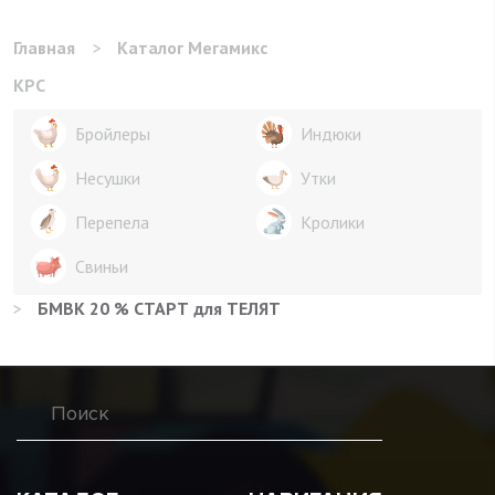
Главная
>
Каталог Мегамикс
КРС
Бройлеры
Индюки
Несушки
Утки
Перепела
Кролики
Свиньи
>
БМВК 20 % СТАРТ для ТЕЛЯТ