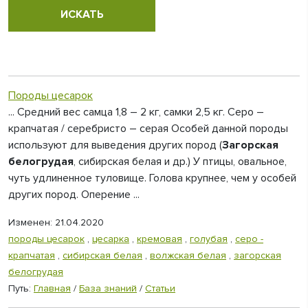
Породы цесарок
... Средний вес самца 1,8 – 2 кг, самки 2,5 кг. Серо –
крапчатая / серебристо – серая Особей данной породы
используют для выведения других пород (
Загорская
белогрудая
, сибирская белая и др.) У птицы, овальное,
чуть удлиненное туловище. Голова крупнее, чем у особей
других пород. Оперение ...
Изменен: 21.04.2020
породы цесарок
,
цесарка
,
кремовая
,
голубая
,
серо -
крапчатая
,
сибирская белая
,
волжская белая
,
загорская
белогрудая
Путь:
Главная
/
База знаний
/
Статьи