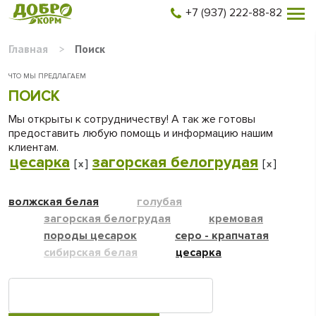
+7 (937) 222-88-82
Главная
>
Поиск
ЧТО МЫ ПРЕДЛАГАЕМ
ПОИСК
Мы открыты к сотрудничеству! А так же готовы
предоставить любую помощь и информацию нашим
клиентам.
цесарка
загорская белогрудая
[
]
[
]
x
x
волжская белая
голубая
загорская белогрудая
кремовая
породы цесарок
серо - крапчатая
сибирская белая
цесарка