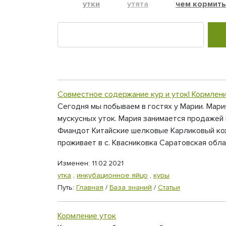
утки
утята
чем кормить
Совместное содержание кур и уток| Кормлени
Сегодня мы побываем в гостях у Марии. Мария
мускусных уток. Мария занимается продажей 
Фиандот Китайские шелковые Карликовый кох
проживает в с. Квасниковка Саратовская обла
Изменен: 11.02.2021
утка
,
инкубационное яйцо
,
куры
Путь:
Главная
/
База знаний
/
Статьи
Кормление уток