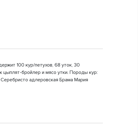
ержит 100 кур/петухов, 68 уток, 30
к цыплят-бройлер и мясо утки. Породы кур:
я Серебристо адлеровская Брама Мария