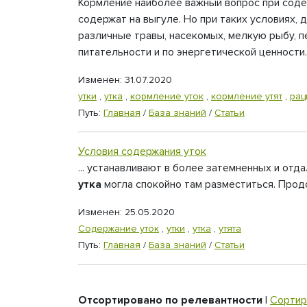
Кормление наиболее важный вопрос при содер
содержат на выгуле. Но при таких условиях, 
различные травы, насекомых, мелкую рыбу, п
питательности и по энергетической ценности.
Изменен: 31.07.2020
утки
,
утка
,
кормление уток
,
кормление утят
,
рац
Путь:
Главная
/
База знаний
/
Статьи
Условия содержания уток
... устанавливают в более затемненных и от
утка
могла спокойно там разместиться. Продо
Изменен: 25.05.2020
Содержание уток
,
утки
,
утка
,
утята
Путь:
Главная
/
База знаний
/
Статьи
Отсортировано по релевантности
|
Сортир