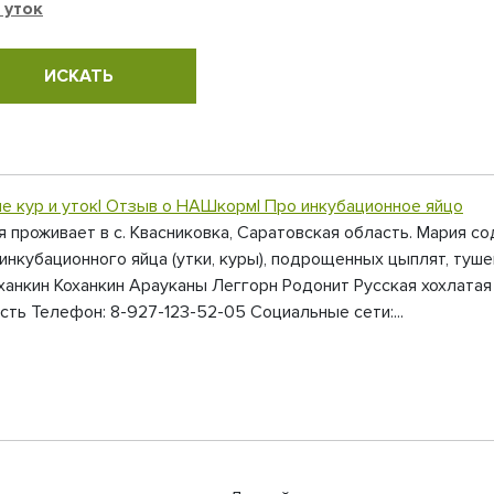
 уток
е кур и уток| Отзыв о НАШкорм| Про инкубационное яйцо
 проживает в с. Квасниковка, Саратовская область. Мария сод
инкубационного яйца (утки, куры), подрощенных цыплят, туше
анкин Коханкин Арауканы Леггорн Родонит Русская хохлата
сть Телефон: 8-927-123-52-05 Социальные сети:...