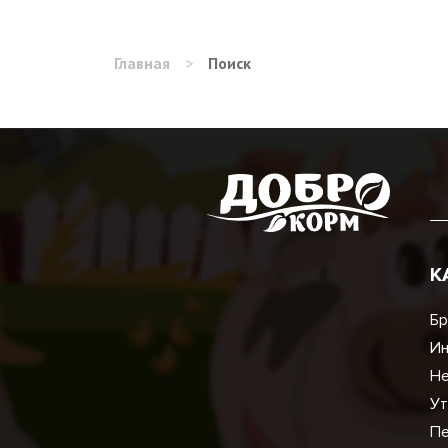
Главная
>
Поиск
К
Бр
И
Не
Ут
Пе