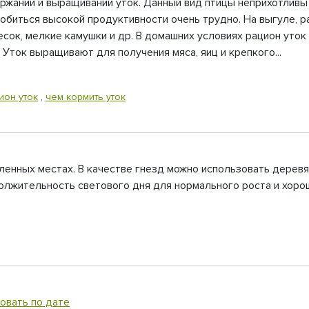
жании и выращивании уток. Данный вид птицы неприхотливы 
добиться высокой продуктивности очень трудно. На выгуле, р
есок, мелкие камушки и др. В домашних условиях рацион уто
 Уток выращивают для получения мяса, яиц и крепкого...
ион уток
,
чем кормить уток
даленных местах. В качестве гнезд можно использовать дерев
лжительность светового дня для нормального роста и хорош
овать по дате