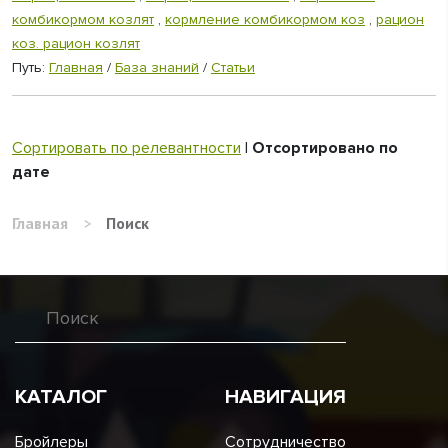
комбикормом козлят
,
кормление комбикормом коз
,
рацион
коз. рацион козлят
Путь:
Главная
/
База знаний
/
Статьи
Сортировать по релевантности
|
Отсортировано по
дате
Главная
>
Поиск
КАТАЛОГ
НАВИГАЦИЯ
Бройлеры
Сотрудничество