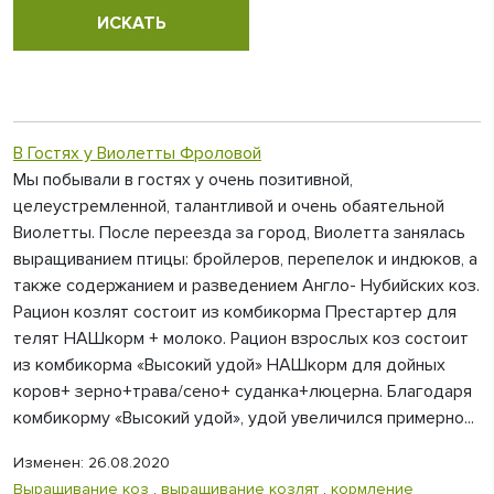
В Гостях у Виолетты Фроловой
Мы побывали в гостях у очень позитивной,
целеустремленной, талантливой и очень обаятельной
Виолетты. После переезда за город, Виолетта занялась
выращиванием птицы: бройлеров, перепелок и индюков, а
также содержанием и разведением Англо- Нубийских коз.
Рацион козлят состоит из комбикорма Престартер для
телят НАШкорм + молоко. Рацион взрослых коз состоит
из комбикорма «Высокий удой» НАШкорм для дойных
коров+ зерно+трава/сено+ суданка+люцерна. Благодаря
комбикорму «Высокий удой», удой увеличился примерно...
Изменен: 26.08.2020
Выращивание коз
,
выращивание козлят
,
кормление