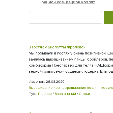
рацион коз. рацион козлят
В Гостях у Виолетты Фроловой
Мы побывали в гостях у очень позитивной, ц
занялась выращиванием птицы: бройлеров, пе
комбикорма Престартер для телят НАШкорм 
зерно+трава/сено+ суданка+люцерна. Благода
Изменен: 26.08.2020
Выращивание коз
,
выращивание козлят
,
кормл
Путь:
Главная
/
База знаний
/
Статьи