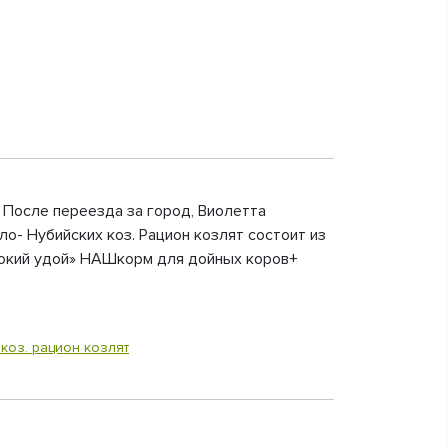
. После переезда за город, Виолетта
о- Нубийских коз. Рацион козлят состоит из
сокий удой» НАШкорм для дойных коров+
коз. рацион козлят