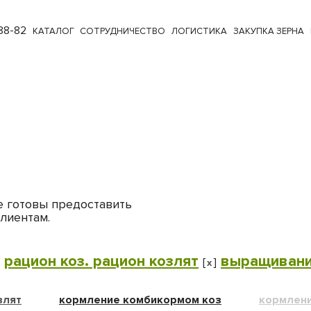
88-82
КАТАЛОГ
СОТРУДНИЧЕСТВО
ЛОГИСТИКА
ЗАКУПКА ЗЕРНА
е готовы предоставить
лиентам.
рацион коз. рацион козлят
выращивани
]
[
]
x
злят
кормление комбикормом коз
кормлени