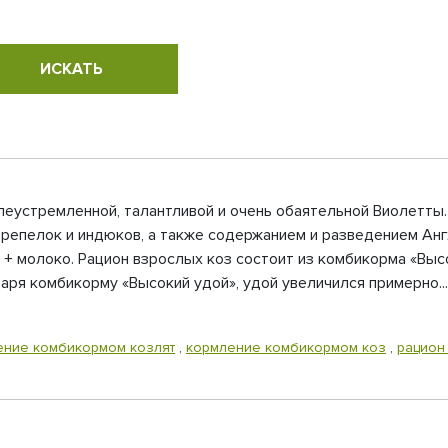
елеустремленной, талантливой и очень обаятельной Виолетты
репелок и индюков, а также содержанием и разведением Англ
+ молоко. Рацион взрослых коз состоит из комбикорма «Вы
ря комбикорму «Высокий удой», удой увеличился примерно...
ение комбикормом козлят
,
кормление комбикормом коз
,
рацион 