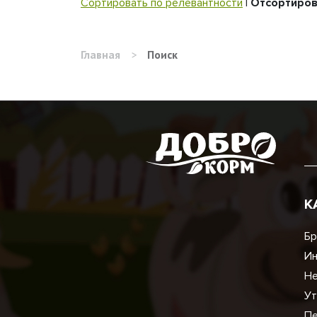
Сортировать по релевантности
|
Отсортиров
Главная
>
Поиск
К
Бр
И
Не
Ут
Пе