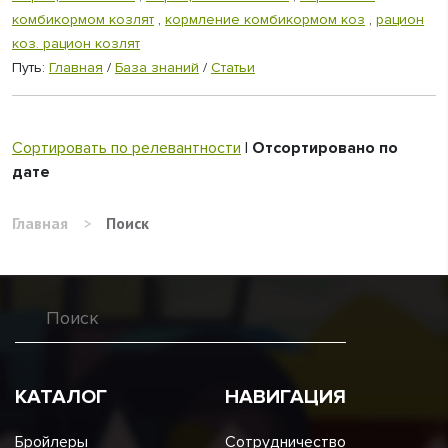
комбикормом козлят
,
кормление комбикормом коз
,
рацион
коз. рацион козлят
Путь:
Главная
/
База знаний
/
Статьи
Сортировать по релевантности
|
Отсортировано по
дате
Главная
>
Поиск
КАТАЛОГ
НАВИГАЦИЯ
Бройлеры
Сотрудничество