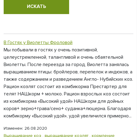
В Гостях у Виолетты Фроловой
Мы побывали в гостях у очень позитивной,
целеустремленной, талантливой и очень обаятельной
Виолетты. После переезда за город, Виолетта занялась
выращиванием птицы: бройлеров, перепелок и индюков, а
также содержанием и разведением Англо- Нубийских коз.
Рацион козлят состоит из комбикорма Престартер для
телят НАШкорм + молоко. Рацион взрослых коз состоит
из комбикорма «Высокий удой» НАШкорм для дойных
коров+ зерно+трава/сено+ суданка+люцерна. Благодаря
комбикорму «Высокий удой», удой увеличился примерно...
Изменен: 26.08.2020
Выращивание коз
,
выращивание козлят
,
кормление