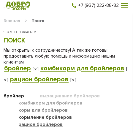
+7 (937) 222-88-82
Главная
>
Поиск
ЧТО МЫ ПРЕДЛАГАЕМ
ПОИСК
Мы открыты к сотрудничеству! А так же готовы
предоставить любую помощь и информацию нашим
клиентам.
бройлер
комбикорм для бройлеров
[
]
[
x
рацион бройлеров
]
[
]
x
x
бройлер
выращивание бройлеров
комбикорм для бройлеров
корм для бройлеров
кормление бройлеров
рацион бройлеров