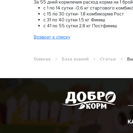
За 55 дней кормления расход корма на 1 брой
с 1 по 14 сутки -0,6 кг стартового комби
с 15 по 30 сутки- 1,8 комбикорма Рост
с 31 по 40 сутки 1,5 кг Финиш
с 41 по 55 сутки 2,8 кг Постфиниш
Возврат к списку
Главная
>
База знаний
>
Статьи
>
Вы
К