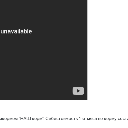
кормом "НАШ корм". Себестоимость 1 кг мяса по корму сост