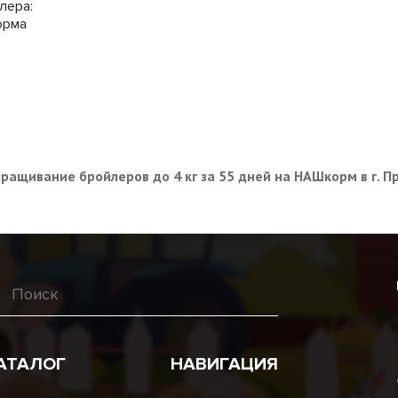
лера:
корма
ращивание бройлеров до 4 кг за 55 дней на НАШкорм в г. П
АТАЛОГ
НАВИГАЦИЯ