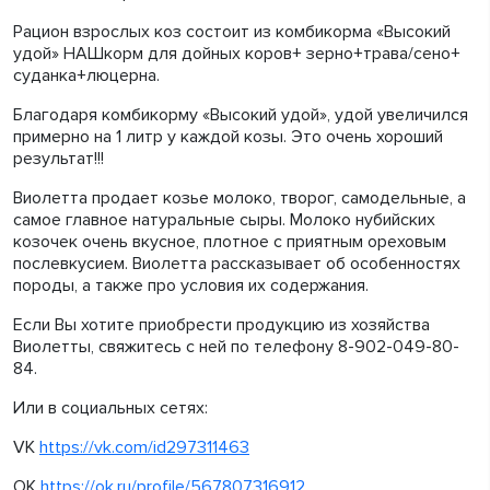
Рацион взрослых коз состоит из комбикорма «Высокий
удой» НАШкорм для дойных коров+ зерно+трава/сено+
суданка+люцерна.
Благодаря комбикорму «Высокий удой», удой увеличился
примерно на 1 литр у каждой козы. Это очень хороший
результат!!!
Виолетта продает козье молоко, творог, самодельные, а
самое главное натуральные сыры. Молоко нубийских
козочек очень вкусное, плотное с приятным ореховым
послевкусием. Виолетта рассказывает об особенностях
породы, а также про условия их содержания.
Если Вы хотите приобрести продукцию из хозяйства
Виолетты, свяжитесь с ней по телефону 8-902-049-80-
84.
Или в социальных сетях:
VK
https://vk.com/id297311463
OK
https://ok.ru/profile/567807316912