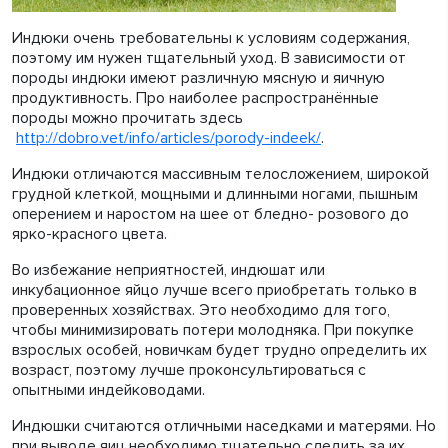
Индюки очень требовательны к условиям содержания,
поэтому им нужен тщательный уход. В зависимости от
породы индюки имеют различную мясную и яичную
продуктивность. Про наиболее распространённые
породы можно прочитать здесь
http://dobro.vet/info/articles/porody-indeek/
.
Индюки отличаются массивным телосложением, широкой
грудной клеткой, мощными и длинными ногами, пышным
оперением и наростом на шее от бледно- розового до
ярко-красного цвета.
Во избежание неприятностей, индюшат или
инкубационное яйцо лучше всего приобретать только в
проверенных хозяйствах. Это необходимо для того,
чтобы минимизировать потери молодняка. При покупке
взрослых особей, новичкам будет трудно определить их
возраст, поэтому лучше проконсультироваться с
опытными индейководами.
Индюшки считаются отличными наседками и матерями. Но
при выводе яиц необходимо тщательно следить за их