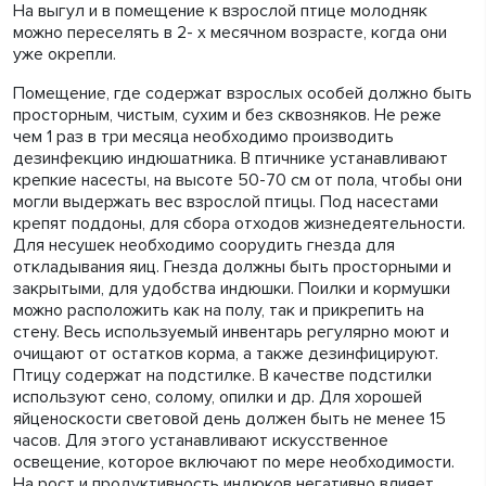
На выгул и в помещение к взрослой птице молодняк
можно переселять в 2- х месячном возрасте, когда они
уже окрепли.
Помещение, где содержат взрослых особей должно быть
просторным, чистым, сухим и без сквозняков. Не реже
чем 1 раз в три месяца необходимо производить
дезинфекцию индюшатника. В птичнике устанавливают
крепкие насесты, на высоте 50-70 см от пола, чтобы они
могли выдержать вес взрослой птицы. Под насестами
крепят поддоны, для сбора отходов жизнедеятельности.
Для несушек необходимо соорудить гнезда для
откладывания яиц. Гнезда должны быть просторными и
закрытыми, для удобства индюшки. Поилки и кормушки
можно расположить как на полу, так и прикрепить на
стену. Весь используемый инвентарь регулярно моют и
очищают от остатков корма, а также дезинфицируют.
Птицу содержат на подстилке. В качестве подстилки
используют сено, солому, опилки и др. Для хорошей
яйценоскости световой день должен быть не менее 15
часов. Для этого устанавливают искусственное
освещение, которое включают по мере необходимости.
На рост и продуктивность индюков негативно влияет