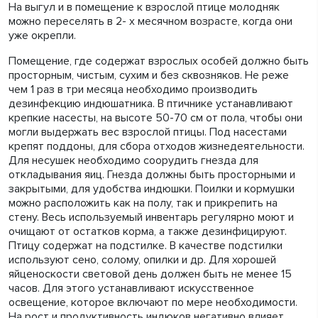
На выгул и в помещение к взрослой птице молодняк
можно переселять в 2- х месячном возрасте, когда они
уже окрепли.
Помещение, где содержат взрослых особей должно быть
просторным, чистым, сухим и без сквозняков. Не реже
чем 1 раз в три месяца необходимо производить
дезинфекцию индюшатника. В птичнике устанавливают
крепкие насесты, на высоте 50-70 см от пола, чтобы они
могли выдержать вес взрослой птицы. Под насестами
крепят поддоны, для сбора отходов жизнедеятельности.
Для несушек необходимо соорудить гнезда для
откладывания яиц. Гнезда должны быть просторными и
закрытыми, для удобства индюшки. Поилки и кормушки
можно расположить как на полу, так и прикрепить на
стену. Весь используемый инвентарь регулярно моют и
очищают от остатков корма, а также дезинфицируют.
Птицу содержат на подстилке. В качестве подстилки
используют сено, солому, опилки и др. Для хорошей
яйценоскости световой день должен быть не менее 15
часов. Для этого устанавливают искусственное
освещение, которое включают по мере необходимости.
На рост и продуктивность индюков негативно влияет