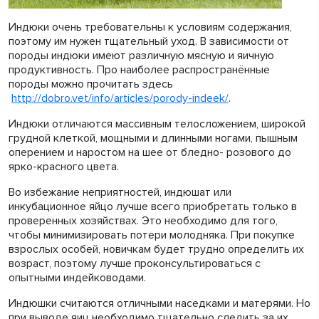
Индюки очень требовательны к условиям содержания,
поэтому им нужен тщательный уход. В зависимости от
породы индюки имеют различную мясную и яичную
продуктивность. Про наиболее распространённые
породы можно прочитать здесь
http://dobro.vet/info/articles/porody-indeek/
.
Индюки отличаются массивным телосложением, широкой
грудной клеткой, мощными и длинными ногами, пышным
оперением и наростом на шее от бледно- розового до
ярко-красного цвета.
Во избежание неприятностей, индюшат или
инкубационное яйцо лучше всего приобретать только в
проверенных хозяйствах. Это необходимо для того,
чтобы минимизировать потери молодняка. При покупке
взрослых особей, новичкам будет трудно определить их
возраст, поэтому лучше проконсультироваться с
опытными индейководами.
Индюшки считаются отличными наседками и матерями. Но
при выводе яиц необходимо тщательно следить за их