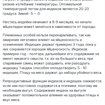
резкие колебание температуры. Оптимальной
температурой летом для индюков является 20-23
градуса. Зимой -5 – 0.
Нестись индейки начинают в 8-9 месяцев, но начало
яйцекладки может меняться в зависимости от породы.
Племенных особей нельзя перекармливать, так как
ожирение негативно влияет на яйценоскость и
осеменение. Индюшек держат примерно 3 года, пока у
них сохраняется хорошая яйценоскость. Индюков,
примерно год - полтора, дальнейшее его содержание не
имеет никакого смысла, т.к. из-за большого веса, при
спаривании самец может раздавить, или разодрать
индюшку. 1 индюк способен оплодотворить 5 - 10
индюшек. Птицу на мясо держат до набора убойного веса.
Репродуктивные функции индюков и индюшек снижаются,
если они постоянно содержатся в птичнике, поэтому им
необходим выгул. Содержание индеек на выгуле
оказывает положительное влияние на здоровье птицы и
вкус мяса.