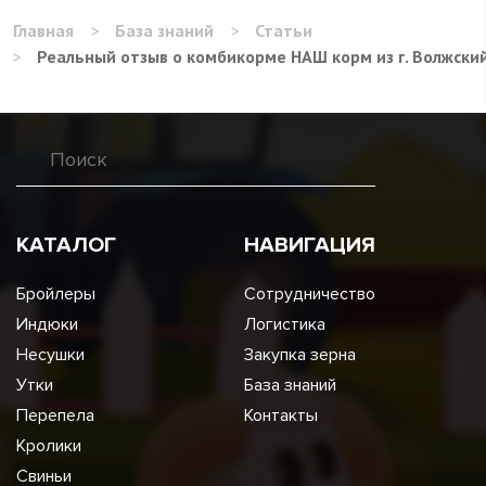
Главная
>
База знаний
>
Статьи
>
Реальный отзыв о комбикорме НАШ корм из г. Волжски
КАТАЛОГ
НАВИГАЦИЯ
Бройлеры
Сотрудничество
Индюки
Логистика
Несушки
Закупка зерна
Утки
База знаний
Перепела
Контакты
Кролики
Свиньи