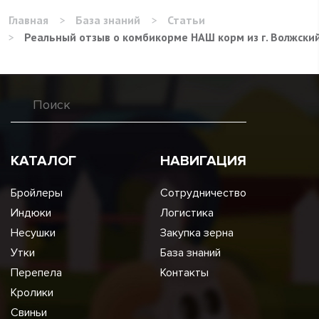
Главная
>
База знаний
>
Статьи
>
Реальный отзыв о комбикорме НАШ корм из г. Волжски
КАТАЛОГ
НАВИГАЦИЯ
Бройлеры
Сотрудничество
Индюки
Логистика
Несушки
Закупка зерна
Утки
База знаний
Перепела
Контакты
Кролики
Свиньи