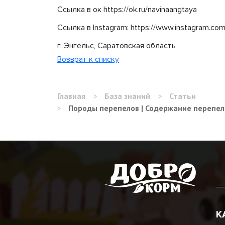
Ссылка в ок https://ok.ru/navinaangtaya​
Ссылка в Instagram: https://www.instagram.com
г. Энгельс, Саратовская область
Возврат к списку
Главная
>
База знаний
>
Статьи
>
Породы перепелов | Содержание перепело
К