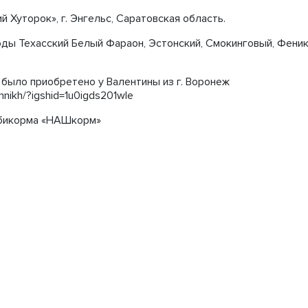
 Хуторок», г. Энгельс, Саратовская область.
ды Техасский Белый Фараон, Эстонский, Смокинговый, Феник
было приобретено у Валентины из г. Воронеж
hnikh/?igshid=1u0igds201wle
мбикорма «НАШкорм»