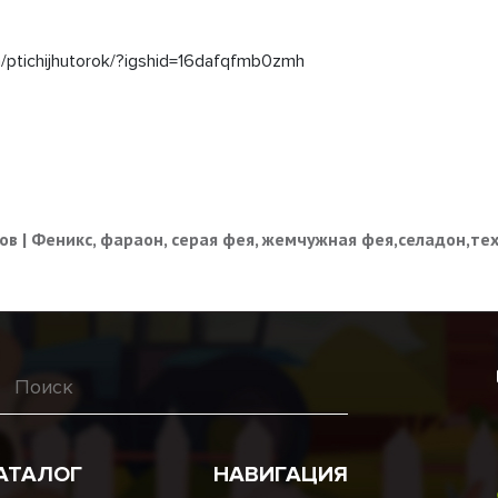
/ptichijhutorok/?igshid=16dafqfmb0zmh
в | Феникс, фараон, серая фея, жемчужная фея,селадон,те
АТАЛОГ
НАВИГАЦИЯ