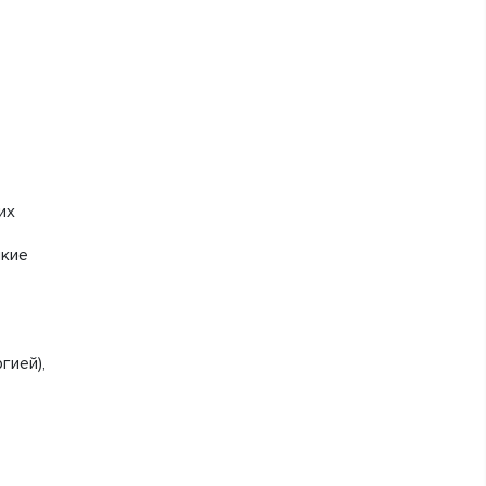
их
лкие
гией),