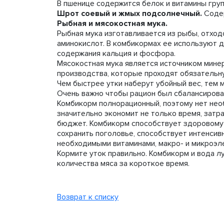
В пшенице содержится белок и витамины гру
Шрот соевый и жмых подсолнечный.
Содер
Рыбная и мясокостная мука.
Рыбная мука изготавливается из рыбы, отходо
аминокислот. В комбикормах ее используют д
содержания кальция и фосфора.
Мясокостная мука является источником минер
производства, которые проходят обязательн
Чем быстрее утки наберут убойный вес, тем
Очень важно чтобы рацион был сбалансирова
Комбикорм полнорационный, поэтому нет нео
значительно экономит не только время, затр
бюджет. Комбикорм способствует здоровому р
сохранить поголовье, способствует интенсив
необходимыми витаминами, макро- и микроэле
Кормите уток правильно. Комбикорм и вода 
количества мяса за короткое время.
Возврат к списку