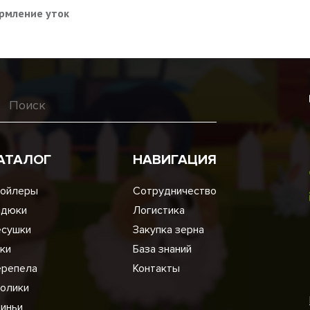
рмление уток
АТАЛОГ
НАВИГАЦИЯ
ойлеры
Сотрудничество
ндюки
Логистика
сушки
Закупка зерна
ки
База знаний
репела
Контакты
олики
иньи