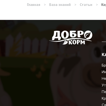
Главная
>
База знаний
>
Статьи
>
Ко
К
Бр
И
Не
Ут
Пе
Кр
Св