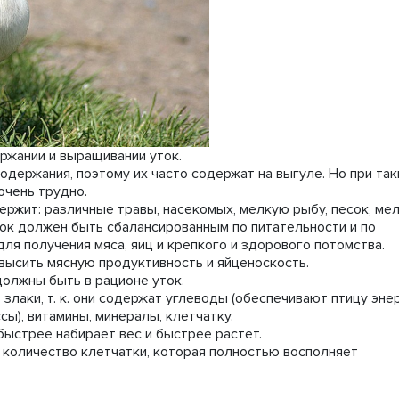
ржании и выращивании уток.
одержания, поэтому их часто содержат на выгуле. Но при так
очень трудно.
держит: различные травы, насекомых, мелкую рыбу, песок, ме
ток должен быть сбалансированным по питательности и по
ля получения мяса, яиц и крепкого и здорового потомства.
высить мясную продуктивность и яйценоскость.
олжны быть в рационе уток.
лаки, т. к. они содержат углеводы (обеспечивают птицу энер
ы), витамины, минералы, клетчатку.
быстрее набирает вес и быстрее растет.
количество клетчатки, которая полностью восполняет