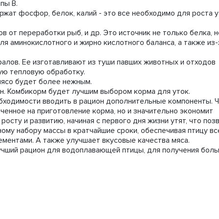
ппы В.
жат фосфор, белок, калий - это все необходимо для роста у
в от переработки рыб, и др. Это источник не только белка, н
ля аминокислотного и жирно кислотного баланса, а также из-
алов. Ее изготавливают из туши павших животных и отходов
ую тепловую обработку.
 мясо будет более нежным.
н. Комбикорм будет лучшим выбором корма для уток.
бходимости вводить в рацион дополнительные компоненты. 
аченное на приготовление корма, но и значительно экономит
осту и развитию, начиная с первого дня жизни утят, что поз
ному набору массы в кратчайшие сроки, обеспечивая птицу в
ментами. А также улучшает вкусовые качества мяса.
лучший рацион для водоплавающей птицы, для получения бол