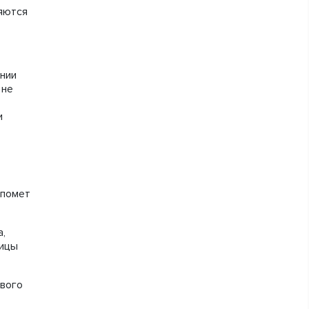
ляются
нии
 не
и
 помет
а,
тицы
ового