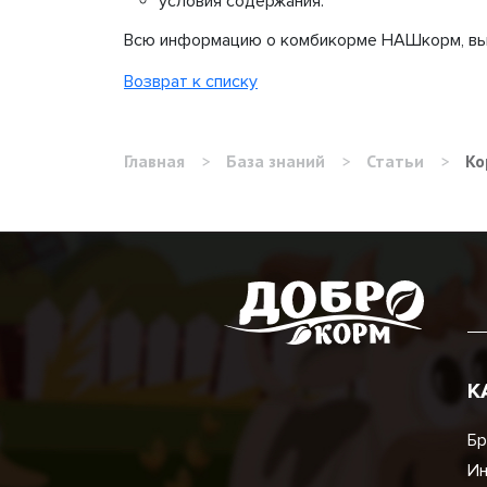
условия содержания.
Всю информацию о комбикорме НАШкорм, вы с
Возврат к списку
Главная
>
База знаний
>
Статьи
>
Ко
К
Бр
И