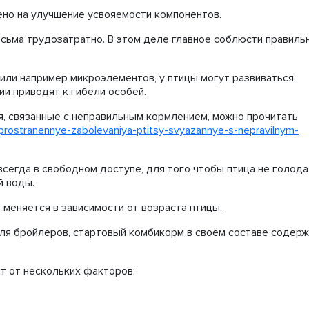
ено на улучшение усвояемости компонентов.
есьма трудозатратно. В этом деле главное соблюсти правиль
или например микроэлементов, у птицы могут развиваться
ии приводят к гибели особей.
, связанные с неправильным кормлением, можно прочитать
rasprostranennye-zabolevaniya-ptitsy-svyazannye-s-nepravilnym-
сегда в свободном доступе, для того чтобы птица не голода
й воды.
 меняется в зависимости от возраста птицы.
я бройлеров, стартовый комбикорм в своём составе содерж
ит от нескольких факторов: