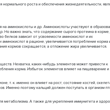
ля нормального роста и обеспечения жизнедеятельности, яв
 на аминокислоты и др. Аминокислоты участвуют в образова
р. Но важно знать, что содержание сырого протеина в корме,
во белков зависит от усвояемости аминокислот и их
и аминокислот в рационе, увеличивается потребление корма 
ния кормов сокращается, а отложение жира увеличивается.
еств. Нехватка, каких-нибудь элементов может привести к
ебления корма. Избыток элементов влияет на пищеварение и
не, т. к. именно он влияет на рост, состояние костей, скелет
ов. Именно поэтому кальций должен поступать в организм п
я метаболизма. А также для укрепления иммунитета и здор