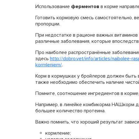
Использование
ферментов
в корме направл
Готовить кормовую смесь самостоятельно, в
пропорции.
При недостатке в рационе важных витаминов 
различные заболевания, которые впоследств
Про наиболее распространённые заболевания
здесь
http://dobro.vet/info/articles/naibolee-
kormleniem/
.
Корм в кормушках у бройлеров должен быть в
также необходимо обеспечить наличие чисто
Помните, соотношение ингредиентов в корме,
Например, в линейке комбикорма НАШкорм дл
большее количество протеина.
Важно помнить, что хороший результат завис
кормление;