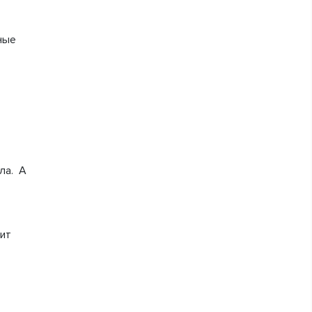
ные
ла. А
ит