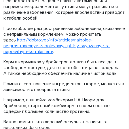
При недостатке в рационе важных витаминов или
например микроэлементов, у птицы могут развиваться
различные заболевания, которые впоследствии приводят
к гибели особей.
Про наиболее распространённые заболевания, связанные
с неправильным кормлением, можно прочитать
здесь
http://dobro.vet/info/articles/naibolee-
rasprostranennye-zabolevaniya-ptitsy-svyazannye-s-
nepravilnym-kormleniem/
.
Корм в кормушках у бройлеров должен быть всегда в
свободном доступе, для того чтобы птица не голодала.
А также необходимо обеспечить наличие чистой воды.
Помните, соотношение ингредиентов в корме, меняется в
зависимости от возраста птицы.
Например, в линейке комбикорма НАШкорм для
бройлеров, стартовый комбикорм в своём составе
содержит большее количество протеина.
Важно помнить, что хороший результат зависит от
нескольких факторов: