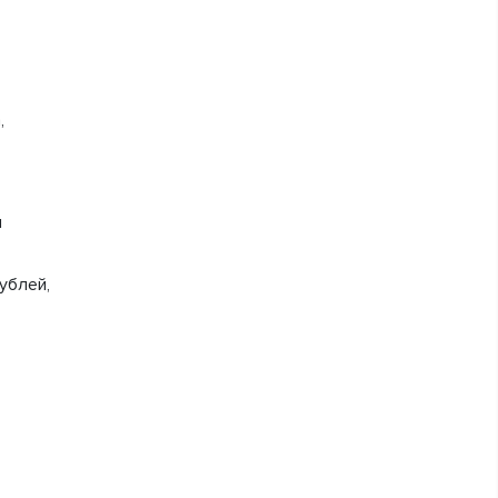
,
и
ублей,