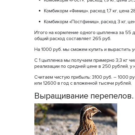
Комбикорм «Рост», расход 1,9 кг, цена 31,5
Комбикорм «Финиш». расход 1,7 кг, цена 28,
Комбикорм «Постфиниш», расход 3 кг, цена
Итого на кормление одного цыпленка за 55 д
общий расход составляет 265 руб.
На 1000 руб. мы сможем купить и вырастить у
С 1 цыпленка мы получаем примерно 3,3 кг чист
реализации по средней цене в 250 рублей, у 
Считаем чистую прибыль: 3100 руб. – 1000 руб
или 12600 в год с вложенной тысячи рублей.
Выращивание перепелов.