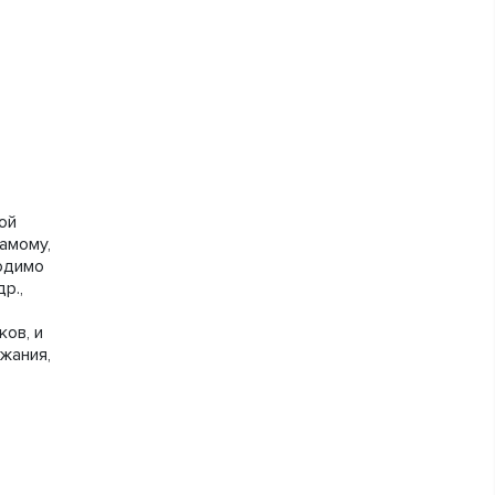
ой
самому,
ходимо
р.,
ов, и
жания,