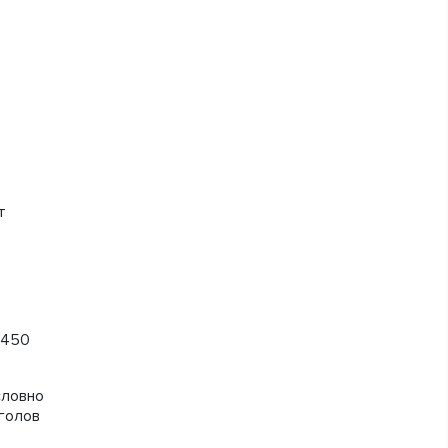
т
 450
условно
 голов