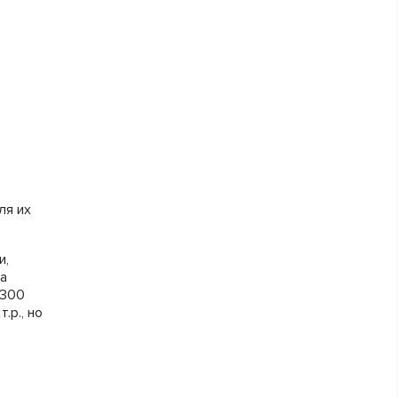
ля их
и,
за
 300
.р., но