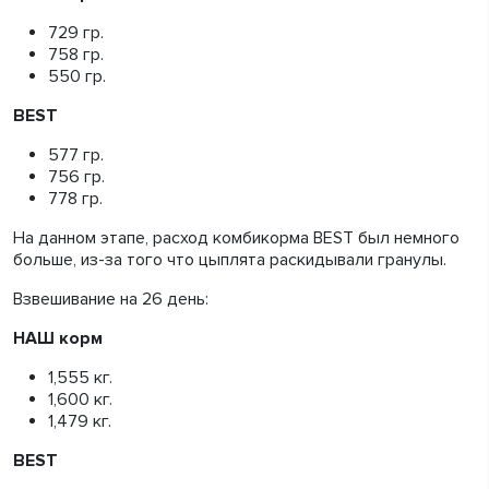
729 гр.
758 гр.
550 гр.
BEST
577 гр.
756 гр.
778 гр.
На данном этапе, расход комбикорма BEST был немного
больше, из-за того что цыплята раскидывали гранулы.
Взвешивание на 26 день:
НАШ корм
1,555 кг.
1,600 кг.
1,479 кг.
BEST