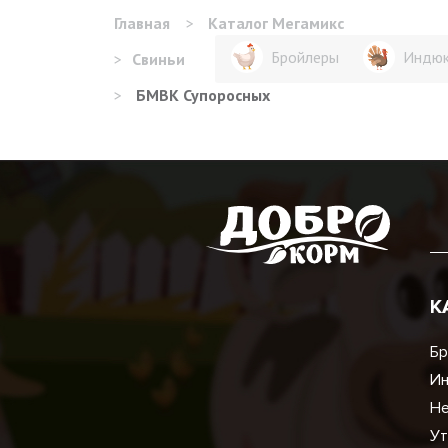
Главная
>
Каталог Мегамикс
Бройлеры
Индю
>
Свиньи
>
БМВК Супоросных
К
Бр
И
Не
Ут