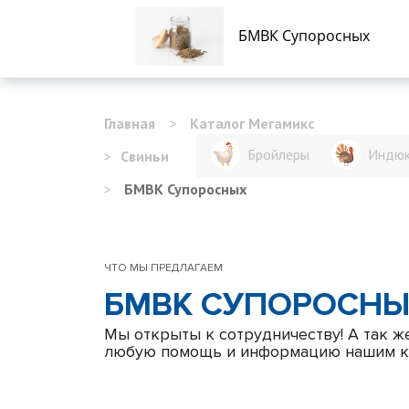
БМВК Супоросных
+7 (937) 222-
Главная
>
Каталог Мегамикс
Бройлеры
Индю
>
Свиньи
>
БМВК Супоросных
ЧТО МЫ ПРЕДЛАГАЕМ
БМВК СУПОРОСН
Мы открыты к сотрудничеству! А так ж
любую помощь и информацию нашим к