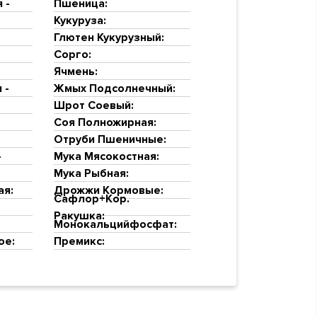
 -
Пшеница:
Кукуруза:
Глютен Кукурузный:
Сорго:
Ячмень:
 -
Жмых Подсолнечный:
Шрот Соевый:
Соя Полножирная:
Отруби Пшеничные:
-
Мука Мясокостная:
Мука Рыбная:
ая:
Дрожжи Кормовые:
Сафлор+Кор.
Ракушка:
Монокальцийфосфат:
ое:
Премикс: