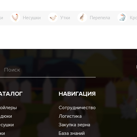
ки
Несушки
Утки
Перепела
Кр
АТАЛОГ
НАВИГАЦИЯ
ойлеры
Сотрудничество
ндюки
Логистика
сушки
Закупка зерна
ки
База знаний