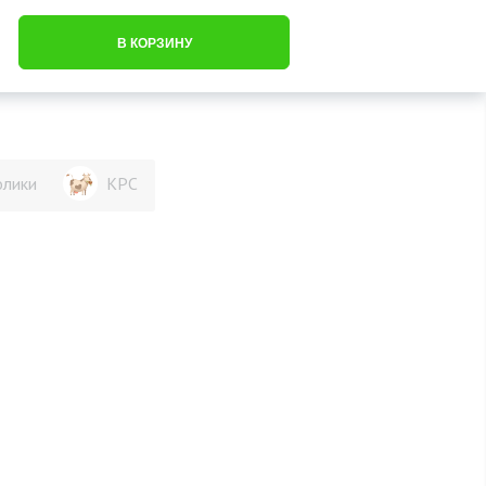
ЛИЧНЫЙ
В КОРЗИНУ
БАЗА ЗНАНИЙ
КОНТАКТЫ
КАБИНЕТ
олики
КРС